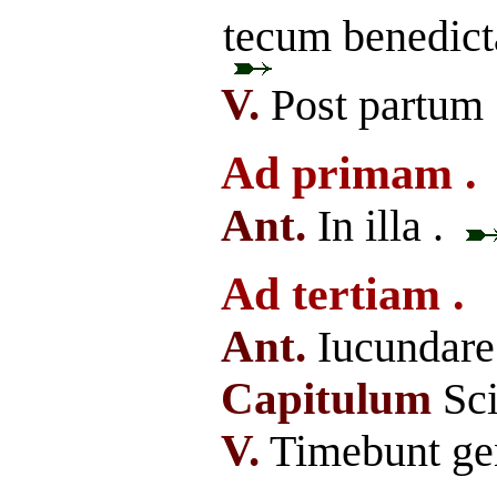
tecum benedicta
V.
Post partum 
Ad primam .
Ant.
In illa .
Ad tertiam .
Ant.
Iucundare
Capitulum
Sci
V.
Timebunt gen