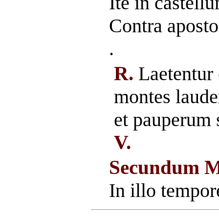
Ite in castell
Contra apost
.
R.
Laetentur c
montes laude
et pauperum 
V.
Secundum M
In illo tempor