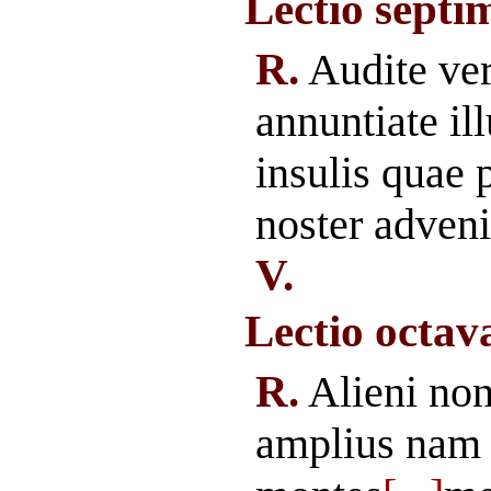
Lectio septim
R.
Audite ve
annuntiate ill
insulis quae 
noster adveni
V.
Lectio octava
R.
Alieni non
amplius nam i