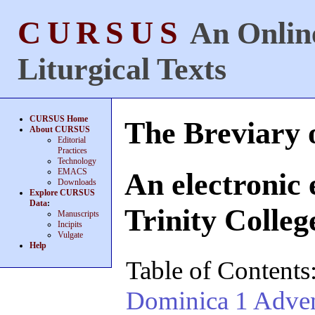
CURSUS
An Online
Liturgical Texts
CURSUS Home
The Breviary 
About CURSUS
Editorial
Practices
Technology
EMACS
An electronic 
Downloads
Explore CURSUS
Data
:
Trinity Colleg
Manuscripts
Incipits
Vulgate
Help
Table of Contents
Dominica 1 Adve