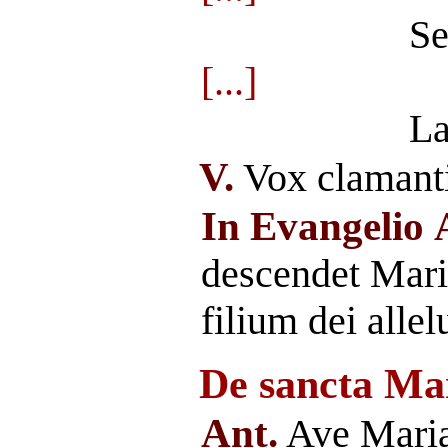
Se
[...]
La
V.
Vox clamanti
In Evangelio
descendet Mari
filium dei alle
De sancta Mar
Ant.
Ave Maria