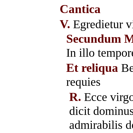
Cantica
V.
Egredietur vi
Secundum M
In illo tempor
Et reliqua
Be
requies
R.
Ecce virgo
dicit dominus
admirabilis d