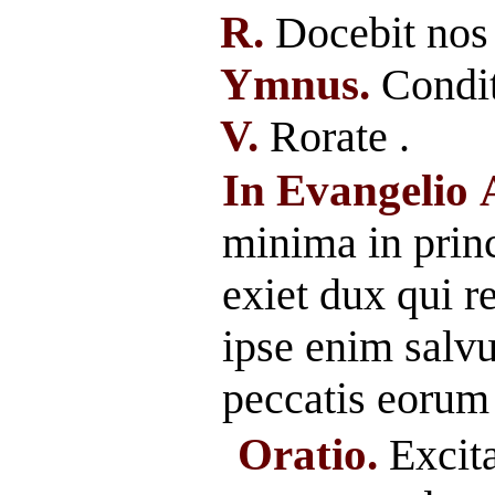
R.
Docebit nos
Ymnus.
Condit
V.
Rorate .
In Evangelio
minima in prin
exiet dux qui 
ipse enim salv
peccatis eorum
Oratio.
Excit