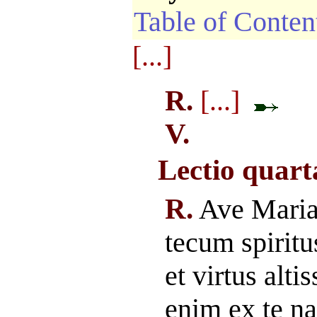
Table of Conten
[...]
R.
[...]
V.
Lectio quarta
R.
Ave Maria
tecum spiritu
et virtus alt
enim ex te n