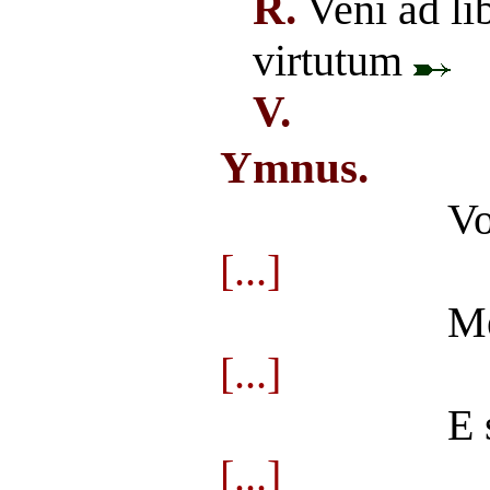
R.
Veni ad l
virtutum
V.
Ymnus.
Vo
[...]
Me
[...]
E 
[...]