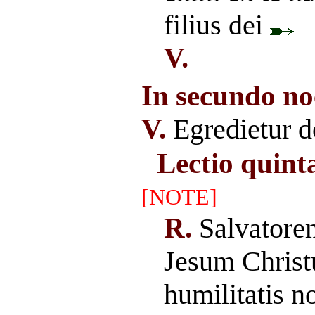
filius dei
V.
In secundo no
V.
Egredietur d
Lectio quinta
[NOTE]
R.
Salvator
Jesum Christ
humilitatis n