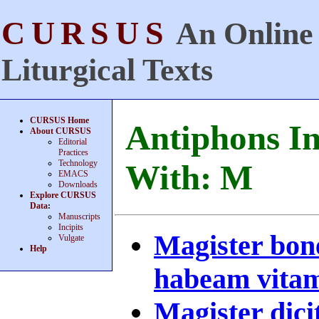
CURSUS
An Online 
Liturgical Texts
CURSUS Home
Antiphons In
About CURSUS
Editorial
Practices
Technology
With: M
EMACS
Downloads
Explore CURSUS
Data
:
Manuscripts
Incipits
Magister bone
Vulgate
Help
habeam vitam 
Magister dic