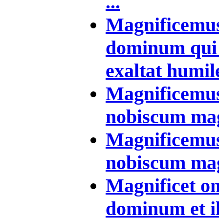
...
Magnificemu
dominum qui 
exaltat humile
Magnificemus 
nobiscum magn
Magnificemus 
nobiscum magn
Magnificet om
dominum et ill