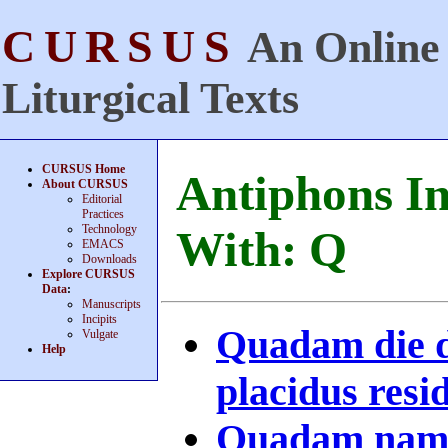
CURSUS
An Online 
Liturgical Texts
CURSUS Home
Antiphons In
About CURSUS
Editorial
Practices
Technology
With: Q
EMACS
Downloads
Explore CURSUS
Data
:
Manuscripts
Incipits
Quadam die 
Vulgate
Help
placidus resid
Quadam namq