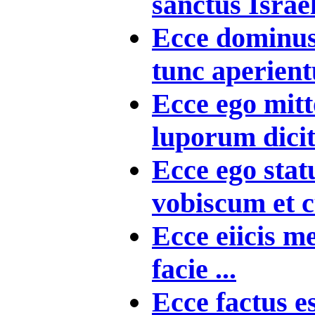
sanctus Israe
Ecce dominus 
tunc aperientu
Ecce ego mitt
luporum dicit 
Ecce ego st
vobiscum et c
Ecce eiicis me
facie ...
Ecce factus e