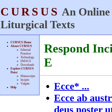
CURSUS
An Online 
Liturgical Texts
CURSUS Home
Respond Inci
About CURSUS
Editorial
Practices
Technology
E
EMACS
Downloads
Explore CURSUS
Data
:
Manuscripts
Incipits
Ecce* ...
Vulgate
Help
Ecce ab austr
deus noster ut 