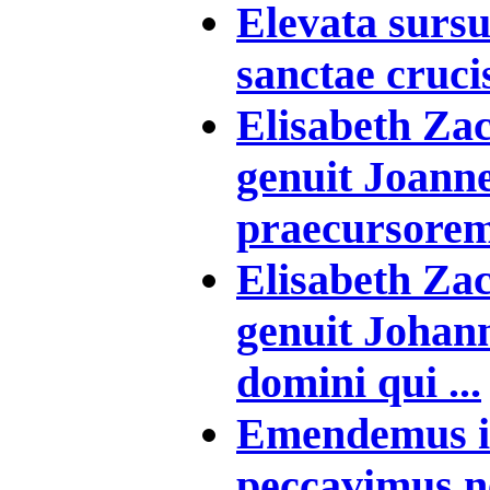
Elevata surs
sanctae crucis
Elisabeth Za
genuit Joann
praecursorem 
Elisabeth Za
genuit Johan
domini qui ...
Emendemus in
peccavimus ne