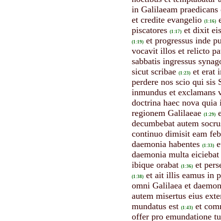
in Galilaeam praedicans
et credite evangelio
(1:16)
piscatores
et dixit e
(1:17)
et progressus inde p
(1:19)
vocavit illos et relicto
sabbatis ingressus syna
sicut scribae
et erat
(1:23)
perdere nos scio qui sis
inmundus et exclamans v
doctrina haec nova quia i
regionem Galilaeae
(1:29)
decumbebat autem socrus 
continuo dimisit eam febr
daemonia habentes
e
(1:33)
daemonia multa eiciebat
ibique orabat
et pers
(1:36)
et ait illis eamus in
(1:38)
omni Galilaea et daemon
autem misertus eius ext
mundatus est
et comm
(1:43)
offer pro emundatione tu