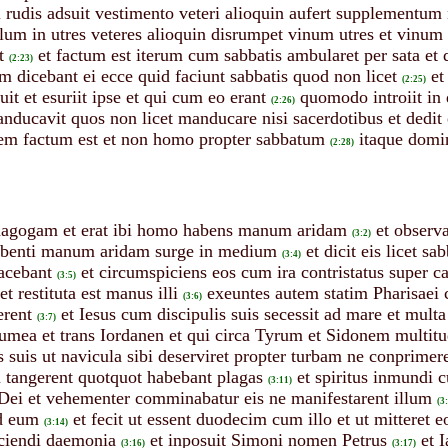
dis adsuit vestimento veteri alioquin aufert supplementum n
um in utres veteres alioquin disrumpet vinum utres et vinum
t
et factum est iterum cum sabbatis ambularet per sata et d
(2:23)
m dicebant ei ecce quid faciunt sabbatis quod non licet
et
(2:25)
t et esuriit ipse et qui cum eo erant
quomodo introiit in
(2:26)
anducavit quos non licet manducare nisi sacerdotibus et dedit 
em factum est et non homo propter sabbatum
itaque domin
(2:28)
synagogam et erat ibi homo habens manum aridam
et observ
(3:2)
habenti manum aridam surge in medium
et dicit eis licet 
(3:4)
tacebant
et circumspiciens eos cum ira contristatus super 
(3:5)
 restituta est manus illi
exeuntes autem statim Pharisaei
(3:6)
rent
et Iesus cum discipulis suis secessit ad mare et multa
(3:7)
umea et trans Iordanen et qui circa Tyrum et Sidonem multit
lis suis ut navicula sibi deserviret propter turbam ne conprime
m tangerent quotquot habebant plagas
et spiritus inmundi 
(3:11)
s Dei et vehementer comminabatur eis ne manifestarent illum
(3
ad eum
et fecit ut essent duodecim cum illo et ut mitteret e
(3:14)
iciendi daemonia
et inposuit Simoni nomen Petrus
et 
(3:16)
(3:17)