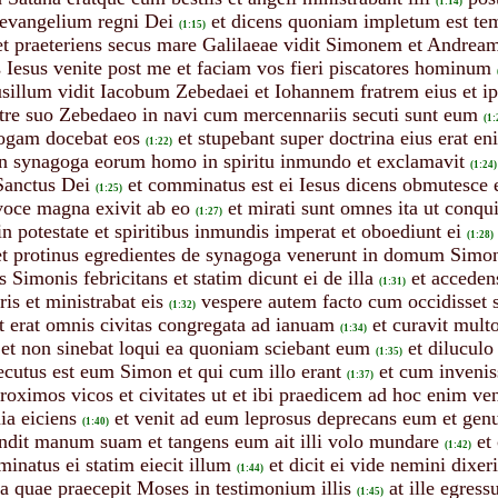
(1:14)
 evangelium regni Dei
et dicens quoniam impletum est te
(1:15)
et praeteriens secus mare Galilaeae vidit Simonem et Andream 
is Iesus venite post me et faciam vos fieri piscatores hominum
usillum vidit Iacobum Zebedaei et Iohannem fratrem eius et ip
 patre suo Zebedaeo in navi cum mercennariis secuti sunt eum
(1:
gogam docebat eos
et stupebant super doctrina eius erat e
(1:22)
 in synagoga eorum homo in spiritu inmundo et exclamavit
(1:24)
 Sanctus Dei
et comminatus est ei Iesus dicens obmutesce 
(1:25)
oce magna exivit ab eo
et mirati sunt omnes ita ut conqu
(1:27)
n potestate et spiritibus inmundis imperat et oboediunt ei
(1:28)
et protinus egredientes de synagoga venerunt in domum Simo
Simonis febricitans et statim dicunt ei de illa
et acceden
(1:31)
is et ministrabat eis
vespere autem facto cum occidisset 
(1:32)
t erat omnis civitas congregata ad ianuam
et curavit mult
(1:34)
 et non sinebat loqui ea quoniam sciebant eum
et diluculo
(1:35)
ecutus est eum Simon et qui cum illo erant
et cum invenis
(1:37)
 proximos vicos et civitates ut et ibi praedicem ad hoc enim ve
ia eiciens
et venit ad eum leprosus deprecans eum et genu
(1:40)
endit manum suam et tangens eum ait illi volo mundare
et
(1:42)
inatus ei statim eiecit illum
et dicit ei vide nemini dixe
(1:44)
a quae praecepit Moses in testimonium illis
at ille egres
(1:45)