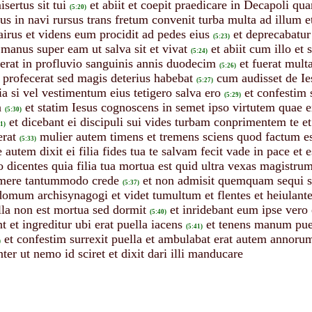
sertus sit tui
et abiit et coepit praedicare in Decapoli qu
(5:20)
us in navi rursus trans fretum convenit turba multa ad illum e
irus et videns eum procidit ad pedes eius
et deprecabatu
(5:23)
 manus super eam ut salva sit et vivat
et abiit cum illo e
(5:24)
 erat in profluvio sanguinis annis duodecim
et fuerat mult
(5:26)
profecerat sed magis deterius habebat
cum audisset de Ies
(5:27)
a si vel vestimentum eius tetigero salva ero
et confestim 
(5:29)
a
et statim Iesus cognoscens in semet ipso virtutem quae e
(5:30)
et dicebant ei discipuli sui vides turbam conprimentem te et 
1)
erat
mulier autem timens et tremens sciens quod factum esse
(5:33)
le autem dixit ei filia fides tua te salvam fecit vade in pace et 
 dicentes quia filia tua mortua est quid ultra vexas magistru
timere tantummodo crede
et non admisit quemquam sequi s
(5:37)
 domum archisynagogi et videt tumultum et flentes et heiulan
lla non est mortua sed dormit
et inridebant eum ipse vero
(5:40)
t et ingreditur ubi erat puella iacens
et tenens manum puell
(5:41)
et confestim surrexit puella et ambulabat erat autem annor
)
nter ut nemo id sciret et dixit dari illi manducare