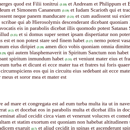
rges quod est Filii tonitrui
et Andream et Philippum et
(3:18)
ddeum et Simonem Cananeum
et Iudam Scarioth qui et trad
(3:19)
 possent neque panem manducare
et cum audissent sui exi
(3:21)
t scribae qui ab Hierosolymis descenderant dicebant quoniam
nvocatis eis in parabolis dicebat illis quomodo potest Satanas
illud
et si domus super semet ipsam dispertiatur non poteri
(3:25)
s est et non potest stare sed finem habet
nemo potest vasa
(3:27)
mum eius diripiet
amen dico vobis quoniam omnia dimitten
(3:28)
qui autem blasphemaverit in Spiritum Sanctum non habet r
3:29)
bant spiritum inmundum habet
et veniunt mater eius et fr
(3:31)
 eum turba et dicunt ei ecce mater tua et fratres tui foris quaer
 circumspiciens eos qui in circuitu eius sedebant ait ecce mate
r meus et soror mea et mater est
re ad mare et congregata est ad eum turba multa ita ut in nav
erat
et docebat eos in parabolis multa et dicebat illis in doc
(4:2)
eminat aliud cecidit circa viam et venerunt volucres et comed
ltam et statim exortum est quoniam non habebat altitudinem 
adicem exaruit
et aliud cecidit in spinas et ascenderunt sp
(4:7)