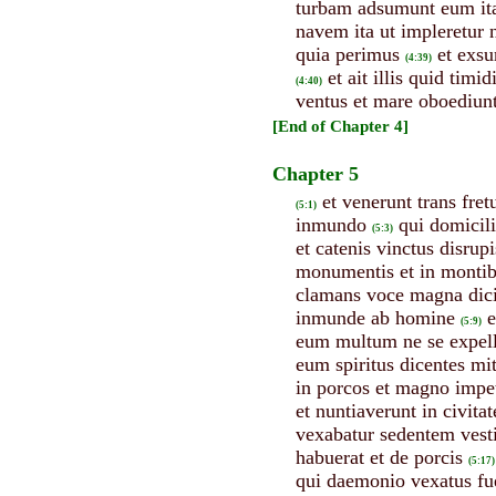
turbam adsumunt eum ita 
navem ita ut impleretur 
quia perimus
et exsu
(4:39)
et ait illis quid tim
(4:40)
ventus et mare oboediunt
[End of Chapter 4]
Chapter 5
et venerunt trans fr
(5:1)
inmundo
qui domicil
(5:3)
et catenis vinctus disru
monumentis et in montibu
clamans voce magna dicit
inmunde ab homine
e
(5:9)
eum multum ne se expell
eum spiritus dicentes mit
in porcos et magno impet
et nuntiaverunt in civitat
vexabatur sedentem vesti
habuerat et de porcis
(5:17)
qui daemonio vexatus fue