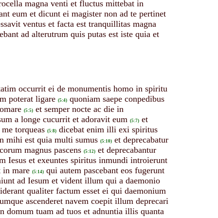
procella magna venti et fluctus mittebat in
tant eum et dicunt ei magister non ad te pertinet
savit ventus et facta est tranquillitas magna
ebant ad alterutrum quis putas est iste quia et
statim occurrit ei de monumentis homo in spiritu
 poterat ligare
quoniam saepe conpedibus
(5:4)
domare
et semper nocte ac die in
(5:5)
um a longe cucurrit et adoravit eum
et
(5:7)
e me torqueas
dicebat enim illi exi spiritus
(5:8)
en mihi est quia multi sumus
et deprecabatur
(5:10)
orcorum magnus pascens
et deprecabantur
(5:12)
tim Iesus et exeuntes spiritus inmundi introierunt
t in mare
qui autem pascebant eos fugerunt
(5:14)
niunt ad Iesum et vident illum qui a daemonio
 viderant qualiter factum esset ei qui daemonium
umque ascenderet navem coepit illum deprecari
 in domum tuam ad tuos et adnuntia illis quanta