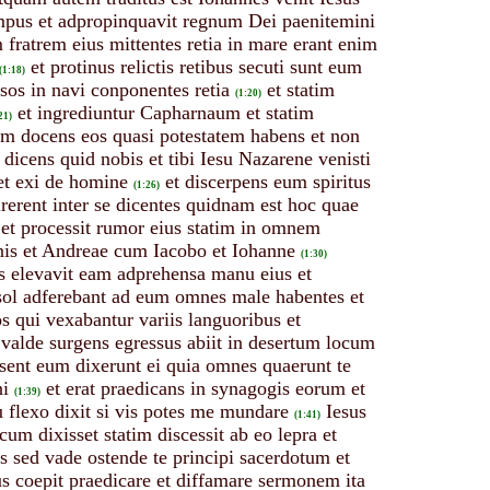
mpus et adpropinquavit regnum Dei paenitemini
fratrem eius mittentes retia in mare erant enim
et protinus relictis retibus secuti sunt eum
(1:18)
sos in navi conponentes retia
et statim
(1:20)
et ingrediuntur Capharnaum et statim
21)
nim docens eos quasi potestatem habens et non
dicens quid nobis et tibi Iesu Nazarene venisti
et exi de homine
et discerpens eum spiritus
(1:26)
irerent inter se dicentes quidnam est hoc quae
et processit rumor eius statim in omnem
nis et Andreae cum Iacobo et Iohanne
(1:30)
s elevavit eam adprehensa manu eius et
sol adferebant ad eum omnes male habentes et
os qui vexabantur variis languoribus et
 valde surgens egressus abiit in desertum locum
sent eum dixerunt ei quia omnes quaerunt te
ni
et erat praedicans in synagogis eorum et
(1:39)
 flexo dixit si vis potes me mundare
Iesus
(1:41)
 cum dixisset statim discessit ab eo lepra et
ris sed vade ostende te principi sacerdotum et
sus coepit praedicare et diffamare sermonem ita