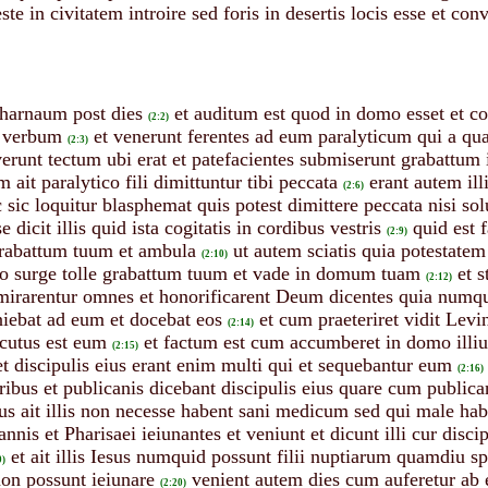
te in civitatem introire sed foris in desertis locis esse et c
pharnaum post dies
et auditum est quod in domo esset et co
(2:2)
s verbum
et venerunt ferentes ad eum paralyticum qui a qua
(2:3)
verunt tectum ubi erat et patefacientes submiserunt grabattum 
 ait paralytico fili dimittuntur tibi peccata
erant autem ill
(2:6)
c sic loquitur blasphemat quis potest dimittere peccata nisi so
e dicit illis quid ista cogitatis in cordibus vestris
quid est 
(2:9)
 grabattum tuum et ambula
ut autem sciatis quia potestatem
(2:10)
ico surge tolle grabattum tuum et vade in domum tuam
et s
(2:12)
mirarentur omnes et honorificarent Deum dicentes quia numq
iebat ad eum et docebat eos
et cum praeteriret vidit Levi
(2:14)
cutus est eum
et factum est cum accumberet in domo illiu
(2:15)
 discipulis eius erant enim multi qui et sequebantur eum
(2:16)
bus et publicanis dicebant discipulis eius quare cum publican
us ait illis non necesse habent sani medicum sed qui male ha
hannis et Pharisaei ieiunantes et veniunt et dicunt illi cur dis
et ait illis Iesus numquid possunt filii nuptiarum quamdiu s
9)
on possunt ieiunare
venient autem dies cum auferetur ab e
(2:20)