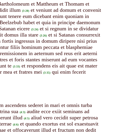
 Bartholomeum et Mattheum et Thomam et
idit illum
et veniunt ad domum et convenit
(3:20)
erunt tenere eum dicebant enim quoniam in
 Beelzebub habet et quia in principe daemonum
 Satanan eicere
et si regnum in se dividatur
(3:24)
t domus illa stare
et si Satanas consurrexit
(3:26)
 fortis ingressus in domum diripere nisi prius
tur filiis hominum peccata et blasphemiae
emissionem in aeternum sed reus erit aeterni
atres et foris stantes miserunt ad eum vocantes
unt te
et respondens eis ait quae est mater
(3:33)
r mea et fratres mei
qui enim fecerit
(3:35)
em ascendens sederet in mari et omnis turba
trina sua
audite ecce exiit seminans ad
(4:3)
erunt illud
aliud vero cecidit super petrosa
(4:5)
terrae
et quando exortus est sol exaestuavit
(4:6)
inae et offocaverunt illud et fructum non dedit