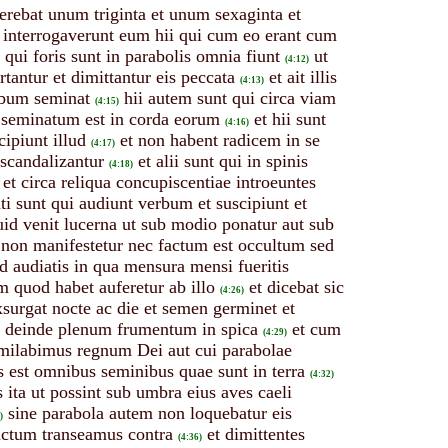
erebat unum triginta et unum sexaginta et
s interrogaverunt eum hii qui cum eo erant cum
 qui foris sunt in parabolis omnia fiunt
ut
(4:12)
tantur et dimittantur eis peccata
et ait illis
(4:13)
rbum seminat
hii autem sunt qui circa viam
(4:15)
d seminatum est in corda eorum
et hii sunt
(4:16)
ipiunt illud
et non habent radicem in se
(4:17)
 scandalizantur
et alii sunt qui in spinis
(4:18)
et circa reliqua concupiscentiae introeuntes
ti sunt qui audiunt verbum et suscipiunt et
uid venit lucerna ut sub modio ponatur aut sub
non manifestetur nec factum est occultum sed
uid audiatis in qua mensura mensi fueritis
am quod habet auferetur ab illo
et dicebat sic
(4:26)
xsurgat nocte ac die et semen germinet et
m deinde plenum frumentum in spica
et cum
(4:29)
imilabimus regnum Dei aut cui parabolae
 est omnibus seminibus quae sunt in terra
(4:32)
ita ut possint sub umbra eius aves caeli
sine parabola autem non loquebatur eis
)
 factum transeamus contra
et dimittentes
(4:36)