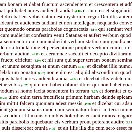
erram bonam et dabat fructum ascendentem et crescentem et adf
bat qui habet aures audiendi audiat
et cum esset singulari
(4:10)
et dicebat eis vobis datum est mysterium regni Dei illis autem
ideant et audientes audiant et non intellegant nequando conver
 et quomodo omnes parabolas cognoscetis
qui seminat ve
(4:14)
 cum audierint confestim venit Satanas et aufert verbum quo
osa seminantur qui cum audierint verbum statim cum gaudio acc
de orta tribulatione et persecutione propter verbum confestim
verbum audiunt
et aerumnae saeculi et deceptio divitiarum 
(4:19)
fructu efficitur
et hii sunt qui super terram bonam semina
(4:20)
ta et unum sexaginta et unum centum
et dicebat illis numq
(4:21)
ndelabrum ponatur
non enim est aliquid absconditum quod 
(4:22)
 quis habet aures audiendi audiat
et dicebat illis videte q
(4:24)
etur vobis
qui enim habet dabitur illi et qui non habet eti
(4:25)
odum si homo iaciat sementem in terram
et dormiat et e
(4:27)
ultro enim terra fructificat primum herbam deinde spica
(4:28)
atim mittit falcem quoniam adest messis
et dicebat cui ads
(4:30)
icut granum sinapis quod cum seminatum fuerit in terra minus
ascendit et fit maius omnibus holeribus et facit ramos magnos 
ultis parabolis loquebatur eis verbum prout poterant audire
(4:34
 suis disserebat omnia
et ait illis illa die cum sero esset
(4:35)