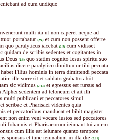
onveniebant ad eum undique
nvenerunt multi ita ut non caperet neque ad
ttuor portabatur
et cum non possent offerre
(2:4)
in quo paralyticus iacebat
cum vidisset
(2:5)
ic quidam de scribis sedentes et cogitantes in
lus Deus
quo statim cognito Iesus spiritu suo
(2:8)
facilius dicere paralytico dimittuntur tibi peccata
 habet Filius hominis in terra dimittendi peccata
tatim ille surrexit et sublato grabatto abiit
uam sic vidimus
et egressus est rursus ad
(2:13)
n Alphei sedentem ad teloneum et ait illi
s multi publicani et peccatores simul
et scribae et Pharisaei videntes quia
is et peccatoribus manducat et bibit magister
bent non enim veni vocare iustos sed peccatores
cipuli Iohannis et Pharisaeorum ieiunant tui autem
ponsus cum illis est ieiunare quanto tempore
is sponsus et tunc ieiunabunt in illa die
(2:21)