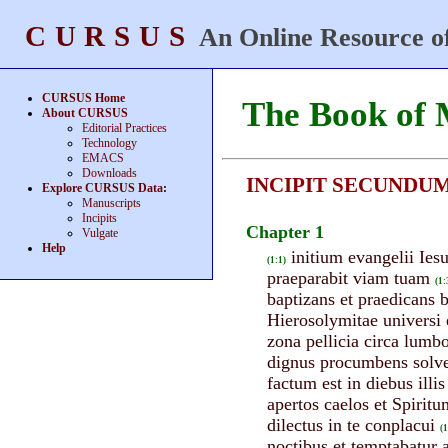
CURSUS
An Online Resource of
CURSUS Home
The Book of
About CURSUS
Editorial Practices
Technology
EMACS
Downloads
INCIPIT SECUND
Explore CURSUS Data
:
Manuscripts
Incipits
Chapter 1
Vulgate
Help
initium evangelii Iesu
(1:1)
praeparabit viam tuam
(1:
baptizans et praedicans
Hierosolymitae universi e
zona pellicia circa lumbo
dignus procumbens solve
factum est in diebus illi
apertos caelos et Spir
dilectus in te conplacui
(1
noctibus et temptabatur a