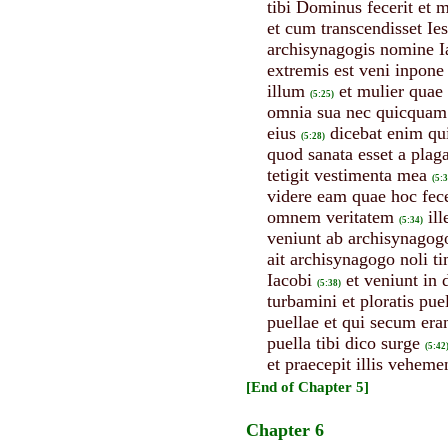
tibi Dominus fecerit et mi
et cum transcendisset Ies
archisynagogis nomine Ia
extremis est veni inpone
illum
et mulier quae
(5:25)
omnia sua nec quicquam 
eius
dicebat enim qui
(5:28)
quod sanata esset a plag
tetigit vestimenta mea
(5:3
videre eam quae hoc fec
omnem veritatem
il
(5:34)
veniunt ab archisynagogo
ait archisynagogo noli 
Iacobi
et veniunt in
(5:38)
turbamini et ploratis pue
puellae et qui secum eran
puella tibi dico surge
(5:42
et praecepit illis veheme
[End of Chapter 5]
Chapter 6