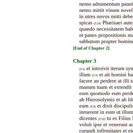
nemo adsumentum panni ru
nemo mittit vinum novell
in utres novos mitti debe
spicas
Pharisaei aute
(2:24)
quando necessitatem habui
et panes propositionis m
sabbatum propter homin
[End of Chapter 2]
Chapter 3
et introivit iterum 
(3:1)
illum
et ait homini 
(3:3)
facere an perdere at illi 
manum tuam et extendit et
eum quomodo eum perde
ab Hierosolymis et ab Id
eum
et dixit discipu
(3:9)
inruerent in eum ut illu
dicentes
tu es Filiu
(3:12)
voluit ipse et venerunt 
curandi infirmitates et e