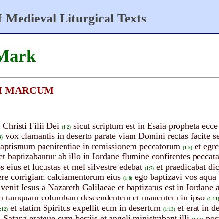
 Medieval Liturgical Texts
 Mark
UM MARCUM
 Christi Filii Dei
sicut scriptum est in Esaia propheta ec
(1:2)
vox clamantis in deserto parate viam Domini rectas facite s
3)
 baptismum paenitentiae in remissionem peccatorum
et egr
(1:5)
t baptizabantur ab illo in Iordane flumine confitentes peccata
s eius et lucustas et mel silvestre edebat
et praedicabat di
(1:7)
re corrigiam calciamentorum eius
ego baptizavi vos aqua 
(1:8)
s venit Iesus a Nazareth Galilaeae et baptizatus est in Iordane
itum tamquam columbam descendentem et manentem in ipso
(1:11)
et statim Spiritus expellit eum in desertum
et erat in 
:12)
(1:13)
 Satana eratque cum bestiis et angeli ministrabant illi
pos