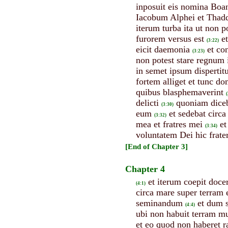
inposuit eis nomina Boane
Iacobum Alphei et Tha
iterum turba ita ut non
furorem versus est
e
(3:22)
eicit daemonia
et co
(3:23)
non potest stare regnum 
in semet ipsum dispertitu
fortem alliget et tunc do
quibus blasphemaverint
(
delicti
quoniam dice
(3:30)
eum
et sedebat circa
(3:32)
mea et fratres mei
et
(3:34)
voluntatem Dei hic frate
[End of Chapter 3]
Chapter 4
et iterum coepit doce
(4:1)
circa mare super terram 
seminandum
et dum s
(4:4)
ubi non habuit terram mu
et eo quod non haberet r