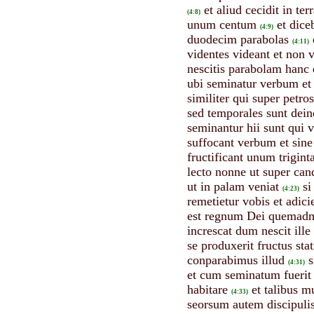
et aliud cecidit in t
(4:8)
unum centum
et dice
(4:9)
duodecim parabolas
(4:11)
videntes videant et non v
nescitis parabolam hanc
ubi seminatur verbum et
similiter qui super petr
sed temporales sunt dein
seminantur hii sunt qui 
suffocant verbum et sine 
fructificant unum trigin
lecto nonne ut super ca
ut in palam veniat
si
(4:23)
remetietur vobis et adici
est regnum Dei quemadm
increscat dum nescit ille
se produxerit fructus st
conparabimus illud
s
(4:31)
et cum seminatum fuerit 
habitare
et talibus m
(4:33)
seorsum autem discipulis