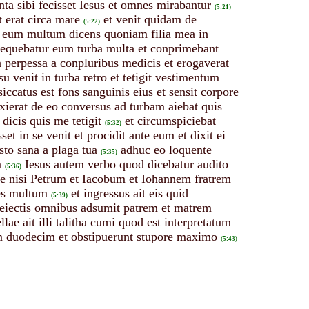
anta sibi fecisset Iesus et omnes mirabantur
(5:21)
t erat circa mare
et venit quidam de
(5:22)
r eum multum dicens quoniam filia mea in
t sequebatur eum turba multa et conprimebant
a perpessa a conpluribus medicis et erogaverat
u venit in turba retro et tetigit vestimentum
siccatus est fons sanguinis eius et sensit corpore
xierat de eo conversus ad turbam aiebat quis
dicis quis me tetigit
et circumspiciebat
(5:32)
t in se venit et procidit ante eum et dixit ei
esto sana a plaga tua
adhuc eo loquente
(5:35)
m
Iesus autem verbo quod dicebatur audito
(5:36)
e nisi Petrum et Iacobum et Iohannem fratrem
tes multum
et ingressus ait eis quid
(5:39)
 eiectis omnibus adsumit patrem et matrem
ae ait illi talitha cumi quod est interpretatum
um duodecim et obstipuerunt stupore maximo
(5:43)