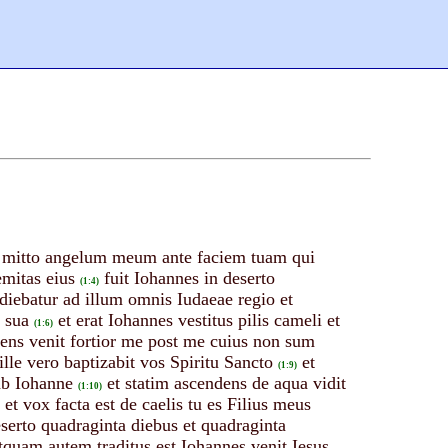
ce mitto angelum meum ante faciem tuam qui
emitas eius
fuit Iohannes in deserto
(1:4)
ediebatur ad illum omnis Iudaeae regio et
 sua
et erat Iohannes vestitus pilis cameli et
(1:6)
cens venit fortior me post me cuius non sum
ille vero baptizabit vos Spiritu Sancto
et
(1:9)
 ab Iohanne
et statim ascendens de aqua vidit
(1:10)
et vox facta est de caelis tu es Filius meus
deserto quadraginta diebus et quadraginta
tquam autem traditus est Iohannes venit Iesus