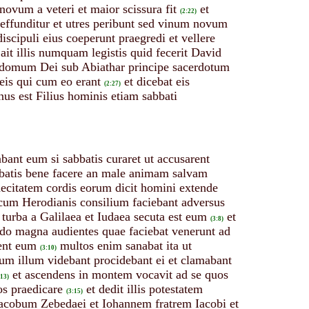
ovum a veteri et maior scissura fit
et
(2:22)
 effunditur et utres peribunt sed vinum novum
iscipuli eius coeperunt praegredi et vellere
 ait illis numquam legistis quid fecerit David
 domum Dei sub Abiathar principe sacerdotum
eis qui cum eo erant
et dicebat eis
(2:27)
us est Filius hominis etiam sabbati
abant eum si sabbatis curaret ut accusarent
sabbatis bene facere an male animam salvam
caecitatem cordis eorum dicit homini extende
 cum Herodianis consilium faciebant adversus
 turba a Galilaea et Iudaea secuta est eum
et
(3:8)
udo magna audientes quae faciebat venerunt ad
rent eum
multos enim sanabat ita ut
(3:10)
cum illum videbant procidebant ei et clamabant
et ascendens in montem vocavit ad se quos
:13)
os praedicare
et dedit illis potestatem
(3:15)
Iacobum Zebedaei et Iohannem fratrem Iacobi et