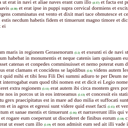
ut erat in navi et aliae naves erant cum illo
et facta est 
(4:37)
navis
et erat ipse in puppi supra cervical dormiens et exci
(4:38)
rgens comminatus est vento et dixit mari tace obmutesce et ces
idi estis necdum habetis fidem et timuerunt magno timore et dic
 ei
etum maris in regionem Gerasenorum
et exeunti ei de navi 
(5:2)
ium habebat in monumentis et neque catenis iam quisquam eum
pisset catenas et conpedes comminuisset et nemo poterat eum 
s erat clamans et concidens se lapidibus
videns autem Ies
(5:6)
 quid mihi et tibi Iesu Fili Dei summi adiuro te per Deum n
t interrogabat eum quod tibi nomen est et dicit ei Legio nom
eret extra regionem
erat autem ibi circa montem grex p
(5:11)
te nos in porcos ut in eos introeamus
et concessit eis sta
(5:13)
u grex praecipitatus est in mare ad duo milia et suffocati sun
em et in agros et egressi sunt videre quid esset facti
et ve
(5:15)
tum et sanae mentis et timuerunt
et narraverunt illis qui
(5:16)
et rogare eum coeperunt ut discederet de finibus eorum
c
(5:18)
rat ut esset cum illo
et non admisit eum sed ait illi vade
(5:19)