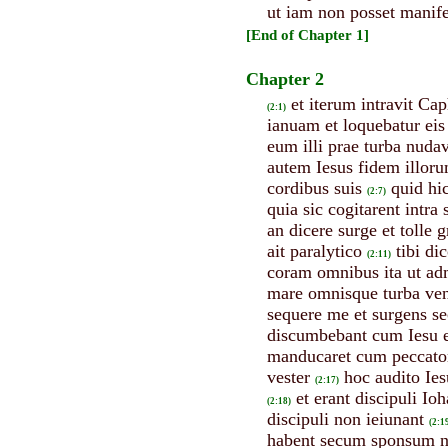
ut iam non posset manifes
[End of Chapter 1]
Chapter 2
et iterum intravit Ca
(2:1)
ianuam et loquebatur ei
eum illi prae turba nuda
autem Iesus fidem illorum
cordibus suis
quid hi
(2:7)
quia sic cogitarent intra s
an dicere surge et tolle
ait paralytico
tibi d
(2:11)
coram omnibus ita ut ad
mare omnisque turba ven
sequere me et surgens se
discumbebant cum Iesu et
manducaret cum peccatori
vester
hoc audito Ies
(2:17)
et erant discipuli Io
(2:18)
discipuli non ieiunant
(2:1
habent secum sponsum n