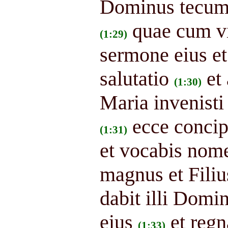
Dominus tecum 
quae cum vi
(1:29)
sermone eius et 
salutatio
et
(1:30)
Maria invenist
ecce concipi
(1:31)
et vocabis nom
magnus et Filiu
dabit illi Domi
eius
et regn
(1:33)