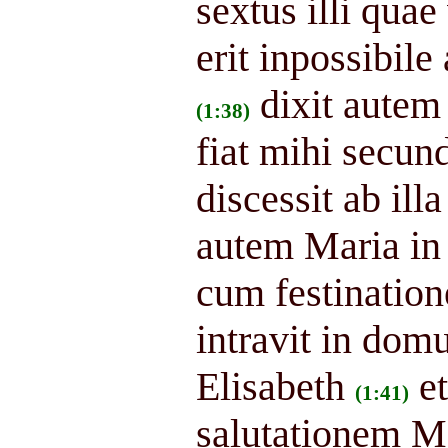
sextus illi quae 
erit inpossibi
dixit autem
(1:38)
fiat mihi secu
discessit ab ill
autem Maria in 
cum festination
intravit in dom
Elisabeth
e
(1:41)
salutationem Ma