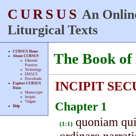
CURSUS
An Online
Liturgical Texts
CURSUS Home
The Book of
About CURSUS
Editorial
Practices
Technology
EMACS
Downloads
INCIPIT SE
Explore CURSUS
Data
:
Manuscripts
Incipits
Vulgate
Chapter 1
Help
quoniam qui
(1:1)