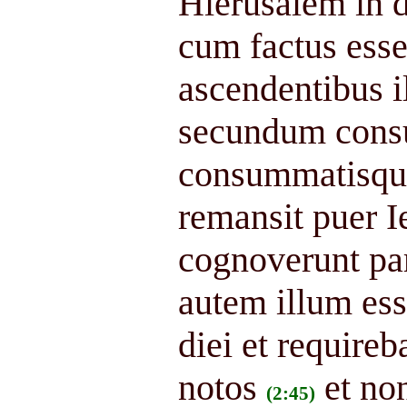
Hierusalem in d
cum factus ess
ascendentibus i
secundum consu
consummatisque
remansit puer I
cognoverunt par
autem illum ess
diei et requireb
notos
et no
(2:45)