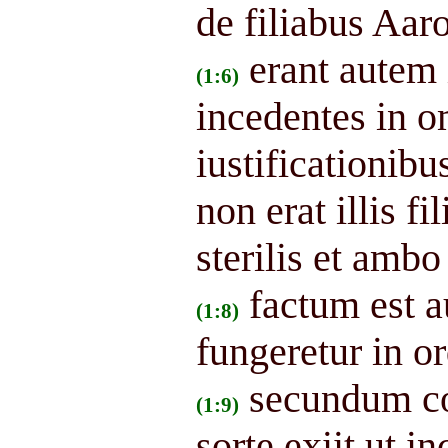
de filiabus Aar
erant autem
(1:6)
incedentes in o
iustificationib
non erat illis f
sterilis et ambo
factum est 
(1:8)
fungeretur in o
secundum co
(1:9)
sorte exiit ut 