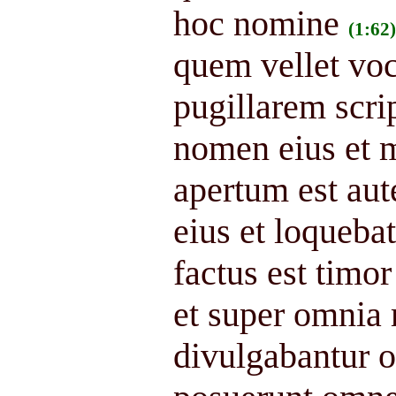
hoc nomine
(1:62)
quem vellet vo
pugillarem scri
nomen eius et m
apertum est aute
eius et loqueb
factus est timo
et super omnia
divulgabantur 