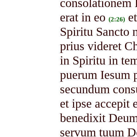
consolationem I
erat in eo
e
(2:26)
Spiritu Sancto 
prius videret 
in Spiritu in t
puerum Iesum pa
secundum consu
et ipse accepit 
benedixit Deum 
servum tuum D