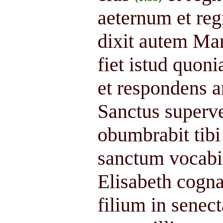
aeternum et regn
dixit autem Ma
fiet istud quo
et respondens an
Sanctus superven
obumbrabit tibi
sanctum vocabit
Elisabeth cogna
filium in senect