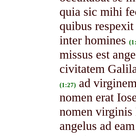
quia sic mihi f
quibus respexi
inter homines
(1
missus est ange
civitatem Gali
ad virginem
(1:27)
nomen erat Ios
nomen virginis
angelus ad eam 