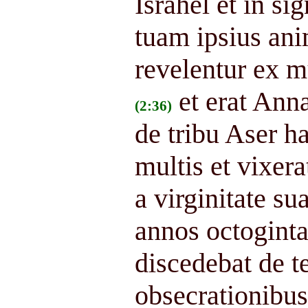
Israhel et in si
tuam ipsius ani
revelentur ex m
et erat Ann
(2:36)
de tribu Aser h
multis et vixer
a virginitate su
annos octoginta
discedebat de t
obsecrationibus