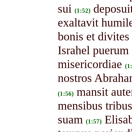
sui
deposuit
(1:52)
exaltavit humil
bonis et divites
Israhel puerum
misericordiae
(1
nostros Abraham
mansit aute
(1:56)
mensibus tribus
suam
Elisa
(1:57)