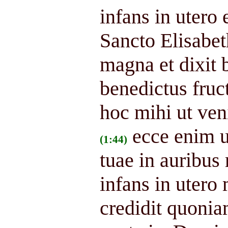
infans in utero e
Sancto Elisabet
magna et dixit b
benedictus fruct
hoc mihi ut ve
ecce enim ut
(1:44)
tuae in auribus
infans in utero
credidit quonia