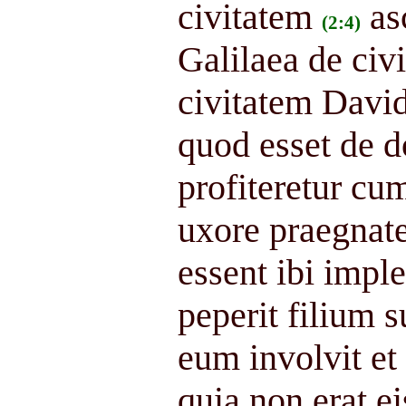
civitatem
as
(2:4)
Galilaea de civ
civitatem Davi
quod esset de d
profiteretur cu
uxore praegnat
essent ibi imple
peperit filium 
eum involvit et
quia non erat ei