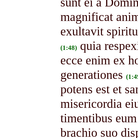
sunt ei a Domi
magnificat an
exultavit spiri
quia respex
(1:48)
ecce enim ex h
generationes
(1:4
potens est et s
misericordia ei
timentibus eum
brachio suo dis