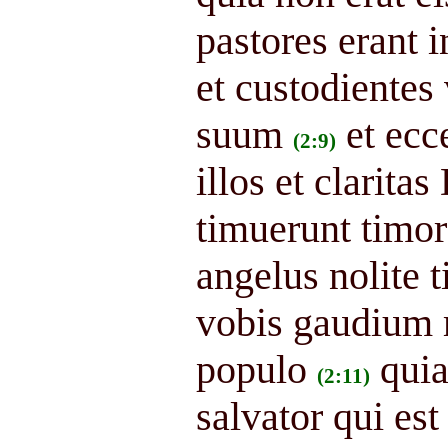
pastores erant 
et custodientes
suum
et ecc
(2:9)
illos et claritas
timuerunt timo
angelus nolite 
vobis gaudium
populo
quia
(2:11)
salvator qui es