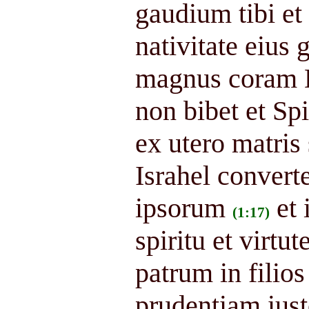
gaudium tibi et 
nativitate eius
magnus coram D
non bibet et Sp
ex utero matris
Israhel conve
ipsorum
et 
(1:17)
spiritu et virtu
patrum in filios
prudentiam ius