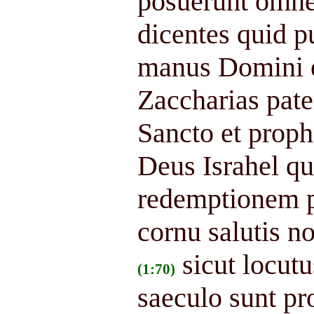
posuerunt omnes
dicentes quid pu
manus Domini e
Zaccharias pater
Sancto et proph
Deus Israhel qui
redemptionem p
cornu salutis n
sicut locut
(1:70)
saeculo sunt pr