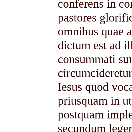
conferens in co
pastores glorif
omnibus quae au
dictum est ad il
consummati sunt
circumcideretu
Iesus quod voc
priusquam in ut
postquam implet
secundum legem