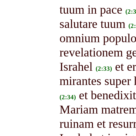
tuum in pace
(2:
salutare tuum
(2
omnium popul
revelationem ge
Israhel
et e
(2:33)
mirantes super 
et benedixit
(2:34)
Mariam matrem e
ruinam et resu