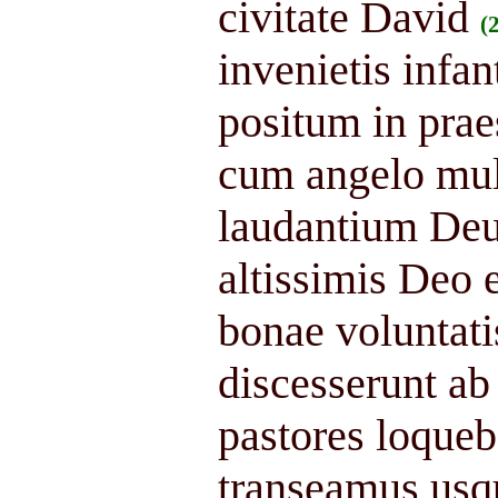
civitate David
(
invenietis infa
positum in prae
cum angelo mult
laudantium Deu
altissimis Deo 
bonae voluntati
discesserunt ab
pastores loqueb
transeamus usq