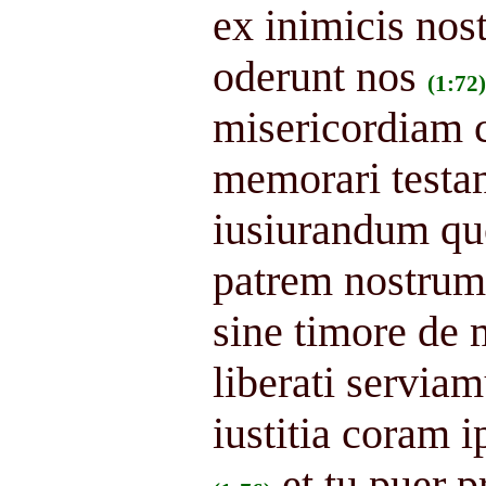
ex inimicis nos
oderunt nos
(1:72)
misericordiam c
memorari testam
iusiurandum qu
patrem nostrum
sine timore de
liberati serviamu
iustitia coram 
et tu puer 