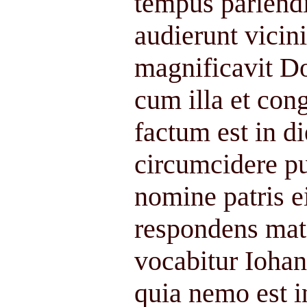
tempus pariendi
audierunt vicini
magnificavit D
cum illa et con
factum est in d
circumcidere p
nomine patris 
respondens mat
vocabitur Ioha
quia nemo est i