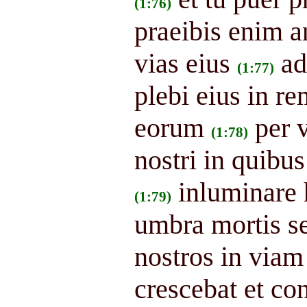
(1:76)
praeibis enim a
vias eius
ad
(1:77)
plebi eius in 
eorum
per 
(1:78)
nostri in quibus
inluminare h
(1:79)
umbra mortis s
nostros in viam
crescebat et con