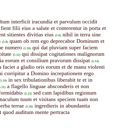
ltum interficit iracundia et parvulum occidit
fient filii eius a salute et conterentur in porta et
 sitientes divitias eius
nihil in terra sine
(5:6)
m
quam ob rem ego deprecabor Dominum et
(5:8)
que numero
qui dat pluviam super faciem
(5:10)
pitate
qui dissipat cogitationes malignorum
(5:12)
tia eorum et consilium pravorum dissipat
(5:14)
 faciet a gladio oris eorum et de manu violenti
i corripitur a Domino increpationem ergo
in sex tribulationibus liberabit te et in
(5:19)
a flagello linguae absconderis et non
5:21)
 formidabis
sed cum lapidibus regionum
(5:23)
rnaculum tuum et visitans speciem tuam non
erba terrae
ingredieris in abundantia
(5:26)
st quod auditum mente pertracta