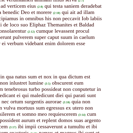
(2:7)
 ad verticem eius
qui testa saniem deradebat
(2:8)
ua benedic Deo et morere
qui ait ad illam
(2:10)
ipiamus in omnibus his non peccavit Iob labiis
li de loco suo Eliphaz Themanites et Baldad
consolarentur
cumque levassent procul
(2:12)
rserunt pulverem super caput suum in caelum
r ei verbum videbant enim dolorem esse
 in qua natus sum et nox in qua dictum est
 non inlustret lumine
obscurent eum
(3:5)
m tenebrosus turbo possideat non conputetur in
edicant ei qui maledicunt diei qui parati sunt
t nec ortum surgentis aurorae
quia non
(3:10)
n vulva mortuus sum egressus ex utero non
silerem et somno meo requiescerem
cum
(3:14)
 possident aurum et replent domos suas argento
ucem
ibi impii cessaverunt a tumultu et ibi
(3:17)
ocem exactoris
parvus et magnus ibi sunt et