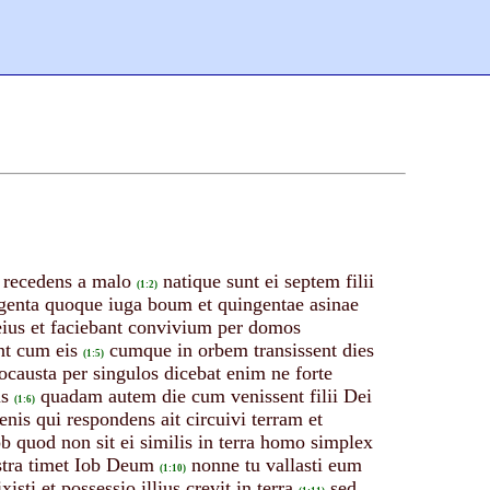
t recedens a malo
natique sunt ei septem filii
(1:2)
ingenta quoque iuga boum et quingentae asinae
i eius et faciebant convivium per domos
nt cum eis
cumque in orbem transissent dies
(1:5)
locausta per singulos dicebat enim ne forte
us
quadam autem die cum venissent filii Dei
(1:6)
nis qui respondens ait circuivi terram et
quod non sit ei similis in terra homo simplex
stra timet Iob Deum
nonne tu vallasti eum
(1:10)
i et possessio illius crevit in terra
sed