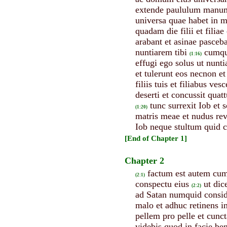
extende paululum manum t
universa quae habet in 
quadam die filii et filia
arabant et asinae pasceba
nuntiarem tibi
cumque
(1:16)
effugi ego solus ut nunti
et tulerunt eos necnon et
filiis tuis et filiabus v
deserti et concussit quat
tunc surrexit Iob et 
(1:20)
matris meae et nudus re
Iob neque stultum quid 
[End of Chapter 1]
Chapter 2
factum est autem cum 
(2:1)
conspectu eius
ut dic
(2:2)
ad Satan numquid conside
malo et adhuc retinens 
pellem pro pelle et cunc
videbis quod in facie ben