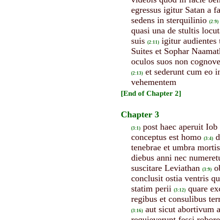
egressus igitur Satan a 
sedens in sterquilinio
(2:9)
quasi una de stultis loc
suis
igitur audientes
(2:11)
Suites et Sophar Naamath
oculos suos non cognove
et sederunt cum eo i
(2:13)
vehementem
[End of Chapter 2]
Chapter 3
post haec aperuit Iob
(3:1)
conceptus est homo
d
(3:4)
tenebrae et umbra mortis
diebus anni nec numeret
suscitare Leviathan
o
(3:9)
conclusit ostia ventris q
statim perii
quare ex
(3:12)
regibus et consulibus terr
aut sicut abortivum 
(3:16)
requieverunt fessi robore