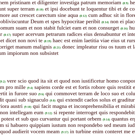
onem pristinam et diligenter investiga patrum memoriam
he
(8:9)
unt super terram
et ipsi docebunt te loquentur tibi et de c
(8:10)
more aut crescet carectum sine aqua
cum adhuc sit in flo
(8:12)
obliviscuntur Deum et spes hypocritae peribit
non ei plac
(8:14)
 domum suam et non stabit fulciet eam et non consurget
hu
(8:16)
r
super acervum petrarum radices eius densabuntur et int
(8:17)
et dicet non novi te
haec est enim laetitia viae eius ut ru
(8:19)
porriget manum malignis
donec impleatur risu os tuum et l
(8:21)
lum impiorum non subsistet
vere scio quod ita sit et quod non iustificetur homo conpo
(9:2)
um pro mille
sapiens corde est et fortis robore quis restitit
(9:4)
rtit in furore suo
qui commovet terram de loco suo et col
(9:6)
dit quasi sub signaculo
qui extendit caelos solus et graditu
(9:8)
iora austri
qui facit magna et inconprehensibilia et mira
(9:10)
t non intellegam eum
si repente interroget quis respondebit
(9:12)
o potest et sub quo curvantur qui portant orbem
quantus er
(9:14)
am si habuero quippiam iustum non respondebo sed meum iu
o quod audierit vocem meam
in turbine enim conteret me e
(9:17)