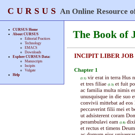
CURSUS
An Online Resource of
CURSUS Home
The Book of 
About CURSUS
Editorial Practices
Technology
EMACS
Downloads
INCIPIT LIBER JOB
Explore CURSUS Data
:
Manuscripts
Incipits
Chapter 1
Vulgate
Help
vir erat in terra Hus
(1:1)
et tres filiae
et fuit 
(1:3)
ac familia multa nimis e
unusquisque in die suo e
convivii mittebat ad eos 
peccaverint filii mei et 
ut adsisterent coram Dom
perambulavi eam
dix
(1:8)
et rectus et timens Deum
ac domum eius universamq