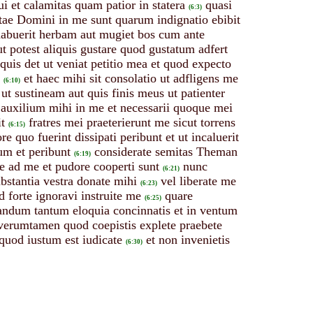
 et calamitas quam patior in statera
quasi
(6:3)
ttae Domini in me sunt quarum indignatio ebibit
abuerit herbam aut mugiet bos cum ante
t potest aliquis gustare quod gustatum adfert
quis det ut veniat petitio mea et quod expecto
et haec mihi sit consolatio ut adfligens me
(6:10)
ut sustineam aut quis finis meus ut patienter
 auxilium mihi in me et necessarii quoque mei
t
fratres mei praeterierunt me sicut torrens
(6:15)
e quo fuerint dissipati peribunt et ut incaluerit
um et peribunt
considerate semitas Theman
(6:19)
e ad me et pudore cooperti sunt
nunc
(6:21)
bstantia vestra donate mihi
vel liberate me
(6:23)
d forte ignoravi instruite me
quare
(6:25)
andum tantum eloquia concinnatis et in ventum
verumtamen quod coepistis explete praebete
quod iustum est iudicate
et non invenietis
(6:30)