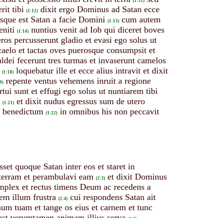
(1:11)
it tibi
dixit ergo Dominus ad Satan ecce
(1:12)
sque est Satan a facie Domini
cum autem
(1:13)
eniti
nuntius venit ad Iob qui diceret boves
(1:14)
ros percusserunt gladio et evasi ego solus ut
 caelo et tactas oves puerosque consumpsit et
haldei fecerunt tres turmas et invaserunt camelos
loquebatur ille et ecce alius intravit et dixit
(1:18)
repente ventus vehemens inruit a regione
9)
tui sunt et effugi ego solus ut nuntiarem tibi
et dixit nudus egressus sum de utero
(1:21)
i benedictum
in omnibus his non peccavit
(1:22)
et quoque Satan inter eos et staret in
 terram et perambulavi eam
et dixit Dominus
(2:3)
implex et rectus timens Deum ac recedens a
em illum frustra
cui respondens Satan ait
(2:4)
um tuam et tange os eius et carnem et tunc
est verumtamen animam illius serva