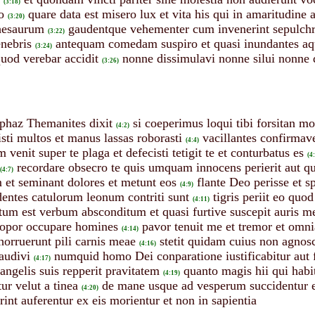
(3:18)
o
quare data est misero lux et vita his qui in amaritudine
(3:20)
thesaurum
gaudentque vehementer cum invenerint sepulch
(3:22)
nebris
antequam comedam suspiro et quasi inundantes aq
(3:24)
uod verebar accidit
nonne dissimulavi nonne silui nonne q
(3:26)
phaz Themanites dixit
si coeperimus loqui tibi forsitan 
(4:2)
sti multos et manus lassas roborasti
vacillantes confirmav
(4:4)
 venit super te plaga et defecisti tetigit te et conturbatus es
(4
recordare obsecro te quis umquam innocens perierit aut qua
(4:7)
m et seminant dolores et metunt eos
flante Deo perisse et s
(4:9)
 dentes catulorum leonum contriti sunt
tigris periit eo quo
(4:11)
tum est verbum absconditum et quasi furtive suscepit auris me
sopor occupare homines
pavor tenuit me et tremor et omni
(4:14)
horruerunt pili carnis meae
stetit quidam cuius non agno
(4:16)
audivi
numquid homo Dei conparatione iustificabitur aut fa
(4:17)
 angelis suis repperit pravitatem
quanto magis hii qui habi
(4:19)
r velut a tinea
de mane usque ad vesperum succidentur et 
(4:20)
rint auferentur ex eis morientur et non in sapientia