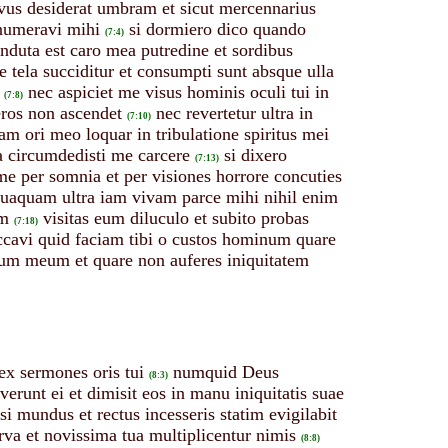
rvus desiderat umbram et sicut mercennarius
enumeravi mihi
si dormiero dico quando
(7:4)
induta est caro mea putredine et sordibus
e tela succiditur et consumpti sunt absque ulla
nec aspiciet me visus hominis oculi tui in
(7:8)
eros non ascendet
nec revertetur ultra in
(7:10)
am ori meo loquar in tribulatione spiritus mei
 circumdedisti me carcere
si dixero
(7:13)
 me per somnia et per visiones horrore concuties
uaquam ultra iam vivam parce mihi nihil enim
um
visitas eum diluculo et subito probas
(7:18)
ccavi quid faciam tibi o custos hominum quare
tum meum et quare non auferes iniquitatem
lex sermones oris tui
numquid Deus
(8:3)
caverunt ei et dimisit eos in manu iniquitatis suae
si mundus et rectus incesseris statim evigilabit
arva et novissima tua multiplicentur nimis
(8:8)