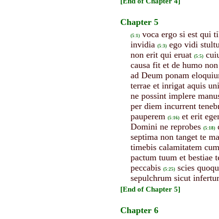
[End of Chapter 4]
Chapter 5
voca ergo si est qui 
(5:1)
invidia
ego vidi stult
(5:3)
non erit qui eruat
cui
(5:5)
causa fit et de humo non 
ad Deum ponam eloqui
terrae et inrigat aquis un
ne possint implere manu
per diem incurrent tenebr
pauperem
et erit eg
(5:16)
Domini ne reprobes
(5:18)
septima non tanget te m
timebis calamitatem cum
pactum tuum et bestiae te
peccabis
scies quoqu
(5:25)
sepulchrum sicut infertu
[End of Chapter 5]
Chapter 6