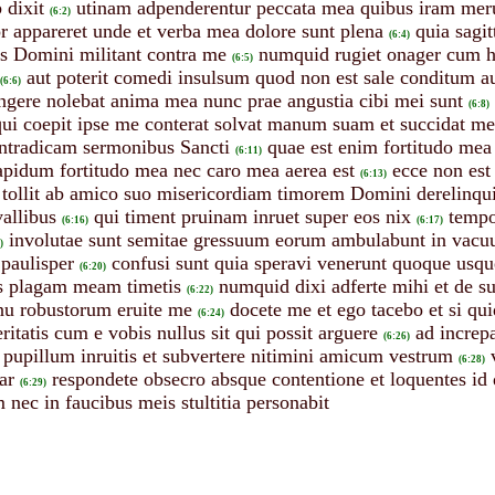
 dixit
utinam adpenderentur peccata mea quibus iram merui
(6:2)
r appareret unde et verba mea dolore sunt plena
quia sagi
(6:4)
es Domini militant contra me
numquid rugiet onager cum h
(6:5)
aut poterit comedi insulsum quod non est sale conditum au
(6:6)
angere nolebat anima mea nunc prae angustia cibi mei sunt
(6:8)
qui coepit ipse me conterat solvat manum suam et succidat me
ontradicam sermonibus Sancti
quae est enim fortitudo mea 
(6:11)
lapidum fortitudo mea nec caro mea aerea est
ecce non est
(6:13)
 tollit ab amico suo misericordiam timorem Domini derelinqui
vallibus
qui timent pruinam inruet super eos nix
tempor
(6:16)
(6:17)
involutae sunt semitae gressuum eorum ambulabunt in vacu
)
 paulisper
confusi sunt quia speravi venerunt quoque usqu
(6:20)
es plagam meam timetis
numquid dixi adferte mihi et de su
(6:22)
nu robustorum eruite me
docete me et ego tacebo et si qui
(6:24)
ritatis cum e vobis nullus sit qui possit arguere
ad increp
(6:26)
 pupillum inruitis et subvertere nitimini amicum vestrum
(6:28)
ar
respondete obsecro absque contentione et loquentes id 
(6:29)
 nec in faucibus meis stultitia personabit