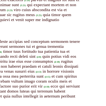
(3:19)
 animae sunt
qui expectant mortem et non
(3:21)
rum
viro cuius abscondita est via et
(3:23)
uae sic rugitus meus
quia timor quem
(3:25)
uievi et venit super me indignatio
moleste accipias sed conceptum sermonem tenere
erunt sermones tui et genua trementia
timor tuus fortitudo tua patientia tua et
:6)
ndo recti deleti sint
quin potius vidi eos
(4:8)
piritu irae eius esse consumptos
rugitus
(4:10)
d non haberet praedam et catuli leonis dissipati
a venas susurri eius
in horrore visionis
(4:13)
a ossa mea perterrita sunt
et cum spiritus
(4:15)
scebam vultum imago coram oculis meis et
ctore suo purior erit vir
ecce qui serviunt
(4:18)
tant domos luteas qui terrenum habent
quia nullus intellegit in aeternum peribunt