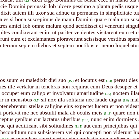
(2:6)
facie Domini percussit Iob ulcere pessimo a planta pedis usque
dixit autem illi uxor sua adhuc tu permanes in simplicitate t
uta es si bona suscepimus de manu Domini quare mala non susc
 tres amici Iob omne malum quod accidisset ei venerunt singu
ites condixerant enim ut pariter venientes visitarent eum et 
runt eum et exclamantes ploraverunt scissisque vestibus spa
n terram septem diebus et septem noctibus et nemo loquebatu
 os suum et maledixit diei suo
et locutus est
pereat dies
(3:2)
(3:3)
ies ille vertatur in tenebras non requirat eum Deus desuper et
 occupet eum caligo et involvatur amaritudine
noctem illa
(3:6)
ur in mensibus
sit nox illa solitaria nec laude digna
mal
(3:7)
(3:8)
btenebrentur stellae caligine eius expectet lucem et non videa
ui portavit me nec abstulit mala ab oculis meis
quare non i
(3:11)
ceptus genibus cur lactatus uberibus
nunc enim dormiens 
(3:13)
ae qui aedificant sibi solitudines
aut cum principibus qui
(3:15)
absconditum non subsisterem vel qui concepti non viderunt l
et quondam vincti pariter sine molestia non audierunt v