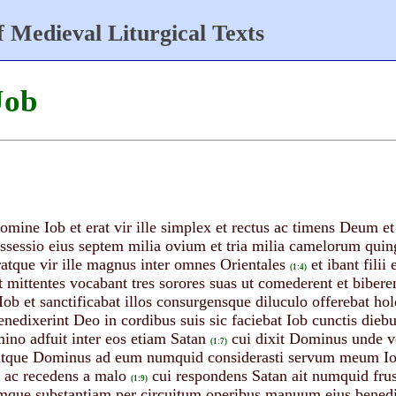
 Medieval Liturgical Texts
Job
 nomine Iob et erat vir ille simplex et rectus ac timens Deum e
possessio eius septem milia ovium et tria milia camelorum qu
ratque vir ille magnus inter omnes Orientales
et ibant fili
(1:4)
t mittentes vocabant tres sorores suas ut comederent et bibere
Iob et sanctificabat illos consurgensque diluculo offerebat ho
benedixerint Deo in cordibus suis sic faciebat Iob cunctis dieb
ino adfuit inter eos etiam Satan
cui dixit Dominus unde ve
(1:7)
itque Dominus ad eum numquid considerasti servum meum Iob 
 ac recedens a malo
cui respondens Satan ait numquid fru
(1:9)
ue substantiam per circuitum operibus manuum eius benedixist