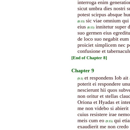
interroga enim generati
sicut umbra dies nostri s
potest scirpus absque hu
sic viae omnium qui 
(8:13)
eius
innitetur super
(8:15)
suo germen eius egreditu
de loco suo negabit eum 
proiciet simplicem nec 
confusione et tabernacu
[End of Chapter 8]
Chapter 9
et respondens Iob ait
(9:1)
poterit ei respondere un
nescierunt hii quos subve
non oritur et stellas clau
Oriona et Hyadas et inter
me non videbo si abieri
cuius resistere irae nem
meis cum eo
qui eti
(9:15)
exaudierit me non cred