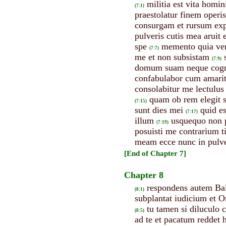
militia est vita homin
(7:1)
praestolatur finem operis
consurgam et rursum exp
pulveris cutis mea aruit e
spe
memento quia vent
(7:7)
me et non subsistam
(7:9)
domum suam neque cogno
confabulabor cum amari
consolabitur me lectulu
quam ob rem elegit
(7:15)
sunt dies mei
quid e
(7:17)
illum
usquequo non p
(7:19)
posuisti me contrarium t
meam ecce nunc in pulve
[End of Chapter 7]
Chapter 8
respondens autem Bal
(8:1)
subplantat iudicium et O
tu tamen si diluculo
(8:5)
ad te et pacatum reddet h