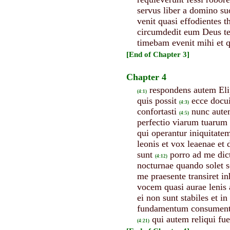
servus liber a domino su
venit quasi effodientes 
circumdedit eum Deus te
timebam evenit mihi et q
[End of Chapter 3]
Chapter 4
respondens autem Eli
(4:1)
quis possit
ecce docui
(4:3)
confortasti
nunc autem
(4:5)
perfectio viarum tuarum
qui operantur iniquitate
leonis et vox leaenae et
sunt
porro ad me dic
(4:12)
nocturnae quando solet 
me praesente transiret in
vocem quasi aurae lenis 
ei non sunt stabiles et in
fundamentum consumentu
qui autem reliqui fue
(4:21)