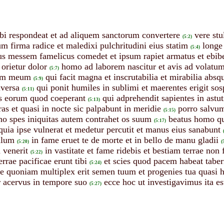
tibi respondeat et ad aliquem sanctorum convertere
vere stu
(5:2)
um firma radice et maledixi pulchritudini eius statim
longe 
(5:4)
us messem famelicus comedet et ipsum rapiet armatus et ebibent
orietur dolor
homo ad laborem nascitur et avis ad volatu
(5:7)
um meum
qui facit magna et inscrutabilia et mirabilia abs
(5:9)
iversa
qui ponit humiles in sublimi et maerentes erigit sos
(5:11)
s eorum quod coeperant
qui adprehendit sapientes in astu
(5:13)
as et quasi in nocte sic palpabunt in meridie
porro salvum
(5:15)
eno spes iniquitas autem contrahet os suum
beatus homo qu
(5:17)
quia ipse vulnerat et medetur percutit et manus eius sanabunt
alum
in fame eruet te de morte et in bello de manu gladii
(5:20)
(
 venerit
in vastitate et fame ridebis et bestiam terrae non
(5:22)
rrae pacificae erunt tibi
et scies quod pacem habeat tabe
(5:24)
e quoniam multiplex erit semen tuum et progenies tua quasi h
r acervus in tempore suo
ecce hoc ut investigavimus ita e
(5:27)