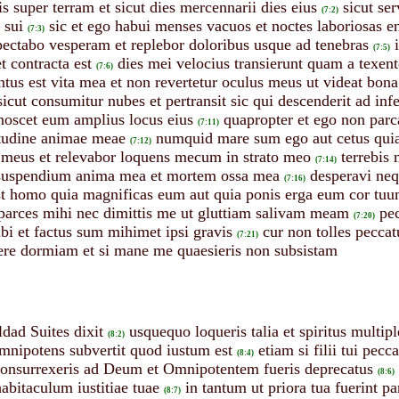
is super terram et sicut dies mercennarii dies eius
sicut se
(7:2)
 sui
sic et ego habui menses vacuos et noctes laboriosas 
(7:3)
ectabo vesperam et replebor doloribus usque ad tenebras
(7:5)
t contracta est
dies mei velocius transierunt quam a texent
(7:6)
us est vita mea et non revertetur oculus meus ut videat bona
sicut consumitur nubes et pertransit sic qui descenderit ad inf
scet eum amplius locus eius
quapropter et ego non parc
(7:11)
tudine animae meae
numquid mare sum ego aut cetus quia
(7:12)
s meus et relevabor loquens mecum in strato meo
terrebis
(7:14)
 suspendium anima mea et mortem ossa mea
desperavi neq
(7:16)
st homo quia magnificas eum aut quia ponis erga eum cor tu
arces mihi nec dimittis me ut gluttiam salivam meam
pe
(7:20)
ibi et factus sum mihimet ipsi gravis
cur non tolles pecca
(7:21)
re dormiam et si mane me quaesieris non subsistam
dad Suites dixit
usquequo loqueris talia et spiritus multip
(8:2)
mnipotens subvertit quod iustum est
etiam si filii tui pec
(8:4)
 consurrexeris ad Deum et Omnipotentem fueris deprecatus
(8:6)
abitaculum iustitiae tuae
in tantum ut priora tua fuerint p
(8:7)