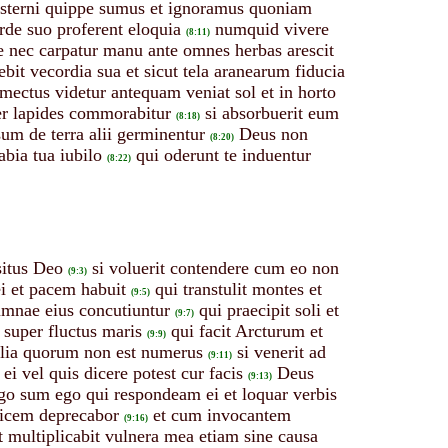
sterni quippe sumus et ignoramus quoniam
orde suo proferent eloquia
numquid vivere
(8:11)
re nec carpatur manu ante omnes herbas arescit
ebit vecordia sua et sicut tela aranearum fiducia
mectus videtur antequam veniat sol et in horto
er lapides commorabitur
si absorbuerit eum
(8:18)
rsum de terra alii germinentur
Deus non
(8:20)
abia tua iubilo
qui oderunt te induentur
(8:22)
situs Deo
si voluerit contendere cum eo non
(9:3)
 ei et pacem habuit
qui transtulit montes et
(9:5)
umnae eius concutiuntur
qui praecipit soli et
(9:7)
r super fluctus maris
qui facit Arcturum et
(9:9)
bilia quorum non est numerus
si venerit ad
(9:11)
 ei vel quis dicere potest cur facis
Deus
(9:13)
go sum ego qui respondeam ei et loquar verbis
dicem deprecabor
et cum invocantem
(9:16)
t multiplicabit vulnera mea etiam sine causa