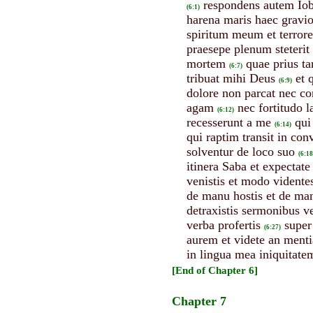
respondens autem Iob
(6:1)
harena maris haec gravio
spiritum meum et terror
praesepe plenum steterit
mortem
quae prius t
(6:7)
tribuat mihi Deus
et 
(6:9)
dolore non parcat nec c
agam
nec fortitudo 
(6:12)
recesserunt a me
qui
(6:14)
qui raptim transit in con
solventur de loco suo
(6:18
itinera Saba et expectate
venistis et modo vident
de manu hostis et de ma
detraxistis sermonibus ve
verba profertis
super
(6:27)
aurem et videte an menti
in lingua mea iniquitatem
[End of Chapter 6]
Chapter 7