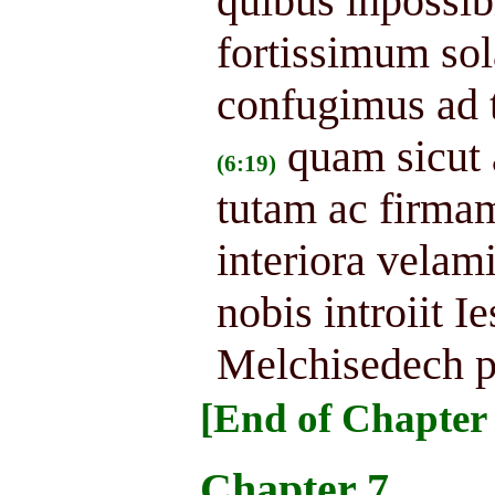
quibus inpossib
fortissimum so
confugimus ad
quam sicut
(6:19)
tutam ac firma
interiora velam
nobis introiit 
Melchisedech p
[End of Chapter 
Chapter 7