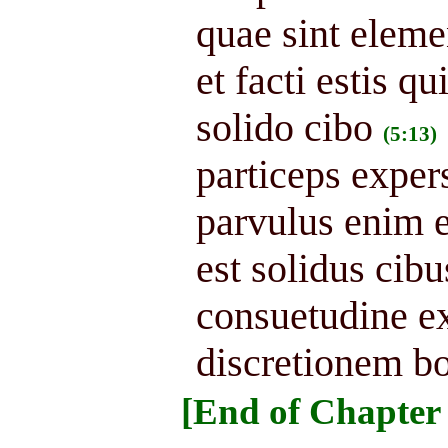
quae sint elem
et facti estis q
solido cibo
(5:13)
particeps expers
parvulus enim e
est solidus cib
consuetudine ex
discretionem bo
[End of Chapter 