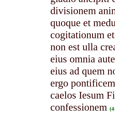
divisionem ani
quoque et medul
cogitationum et
non est ulla cre
eius omnia aute
eius ad quem n
ergo pontifice
caelos Iesum F
confessionem
(4