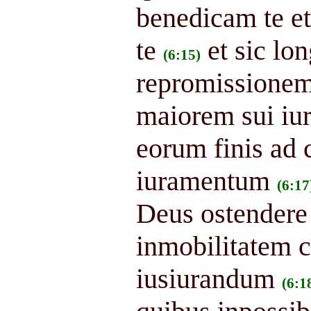
benedicam te et
te
et sic lo
(6:15)
repromissione
maiorem sui iur
eorum finis ad 
iuramentum
(6:17
Deus ostendere 
inmobilitatem co
iusiurandum
(6:1