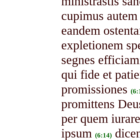
ministrastis san
cupimus autem
eandem ostentar
expletionem spe
segnes efficiam
qui fide et pati
promissiones
(6:
promittens Deu
per quem iurare
ipsum
dice
(6:14)