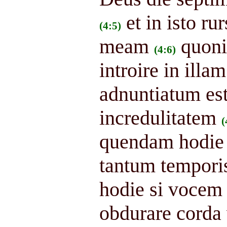
et in isto r
(4:5)
meam
quoni
(4:6)
introire in illa
adnuntiatum est
incredulitatem
(
quendam hodie 
tantum temporis
hodie si vocem e
obdurare corda 