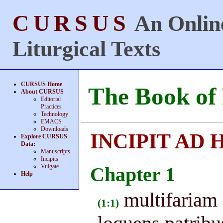
CURSUS
An Online
Liturgical Texts
CURSUS Home
The Book of
About CURSUS
Editorial
Practices
Technology
EMACS
Downloads
INCIPIT AD
Explore CURSUS
Data
:
Manuscripts
Incipits
Vulgate
Chapter 1
Help
multifariam
(1:1)