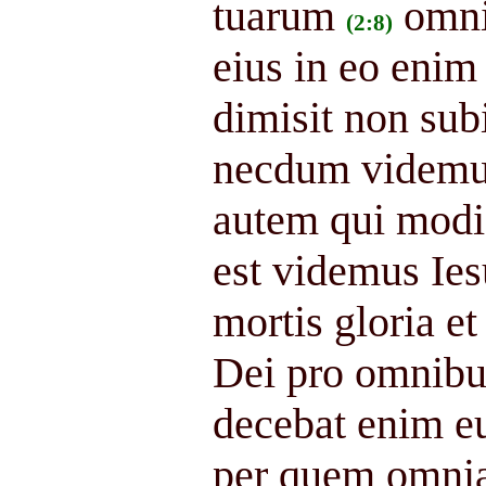
tuarum
omni
(2:8)
eius in eo enim
dimisit non su
necdum videmus
autem qui modi
est videmus Ie
mortis gloria e
Dei pro omnibu
decebat enim e
per quem omnia 