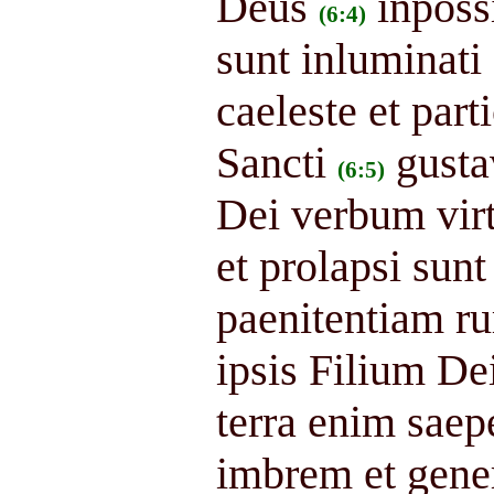
Deus
inposs
(6:4)
sunt inluminat
caeleste et part
Sancti
gusta
(6:5)
Dei verbum virt
et prolapsi sunt
paenitentiam ru
ipsis Filium De
terra enim saep
imbrem et gene