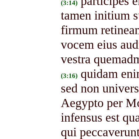
participes e
(3:14)
tamen initium s
firmum retinea
vocem eius audi
vestra quemadm
quidam eni
(3:16)
sed non universi
Aegypto per M
infensus est qu
qui peccaverun