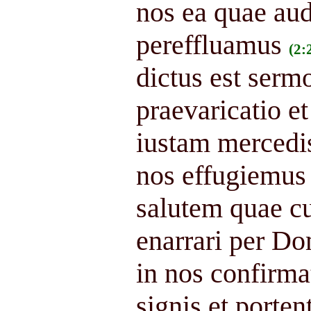
nos ea quae aud
pereffluamus
(2:
dictus est serm
praevaricatio e
iustam mercedi
nos effugiemus
salutem quae c
enarrari per Do
in nos confirma
signis et portent