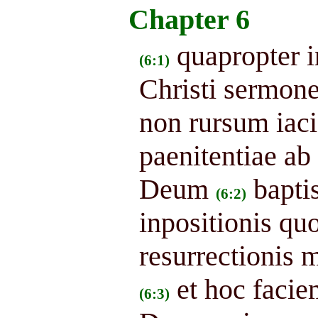
Chapter 6
quapropter i
(6:1)
Christi sermon
non rursum iac
paenitentiae ab 
Deum
bapti
(6:2)
inpositionis q
resurrectionis m
et hoc facie
(6:3)