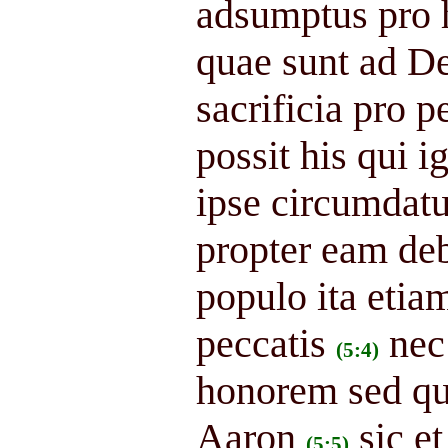
adsumptus pro h
quae sunt ad De
sacrificia pro p
possit his qui i
ipse circumdatus
propter eam d
populo ita etia
peccatis
nec
(5:4)
honorem sed qu
Aaron
sic e
(5:5)