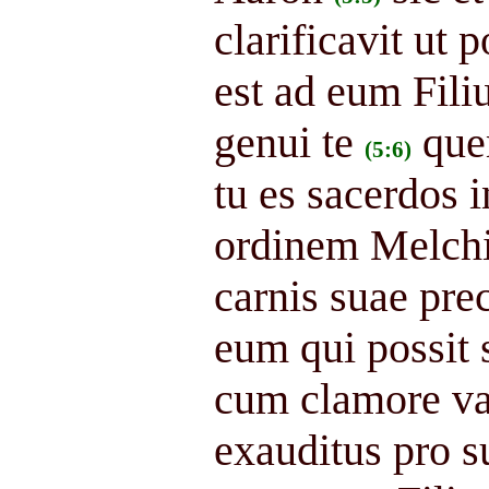
clarificavit ut 
est ad eum Fili
genui te
que
(5:6)
tu es sacerdos
ordinem Melch
carnis suae pre
eum qui possit 
cum clamore val
exauditus pro s