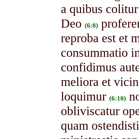
a quibus colitu
Deo
profere
(6:8)
reproba est et 
consummatio i
confidimus aute
meliora et vicin
loquimur
n
(6:10)
obliviscatur ope
quam ostendisti