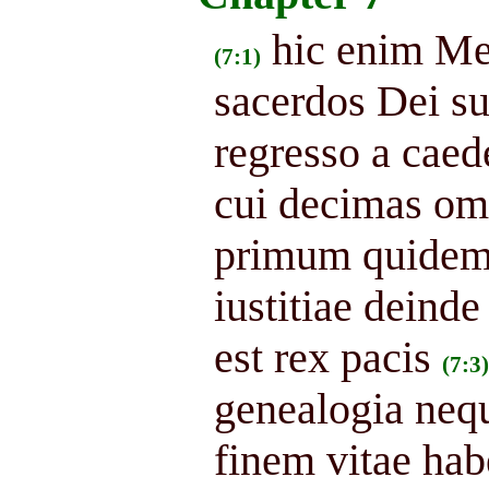
hic enim Me
(7:1)
sacerdos Dei s
regresso a caed
cui decimas om
primum quidem q
iustitiae deind
est rex pacis
(7:3)
genealogia neq
finem vitae hab