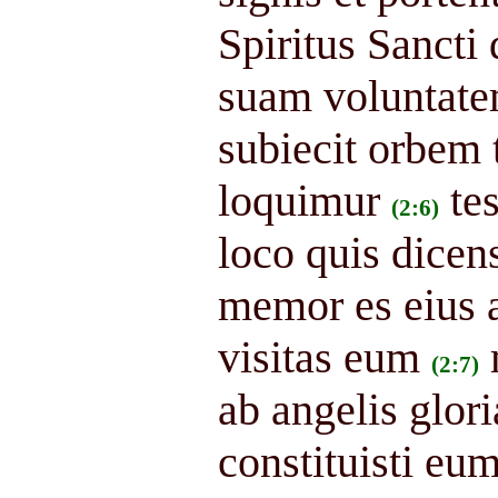
Spiritus Sancti
suam voluntat
subiecit orbem 
loquimur
te
(2:6)
loco quis dicen
memor es eius a
visitas eum
(2:7)
ab angelis glor
constituisti e