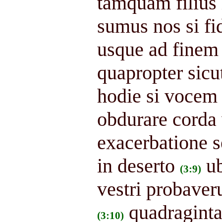
tamquam filius
sumus nos si fi
usque ad finem
quapropter sicut
hodie si vocem 
obdurare corda 
exacerbatione 
in deserto
u
(3:9)
vestri probaver
quadraginta
(3:10)