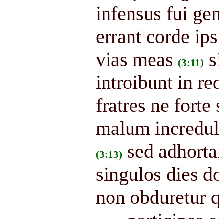
infensus fui ge
errant corde ip
vias meas
s
(3:11)
introibunt in 
fratres ne forte
malum increduli
sed adhorta
(3:13)
singulos dies d
non obduretur q