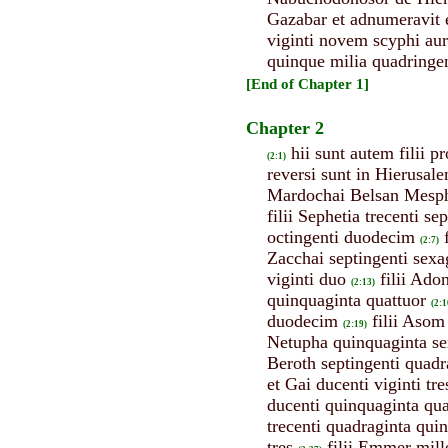
Gazabar et adnumeravit e
viginti novem scyphi aure
quinque milia quadringen
[End of Chapter 1]
Chapter 2
hii sunt autem filii 
(2:1)
reversi sunt in Hierusal
Mardochai Belsan Mesph
filii Sephetia trecenti se
octingenti duodecim
(2:7)
Zacchai septingenti sexa
viginti duo
filii Ado
(2:13)
quinquaginta quattuor
(2:1
duodecim
filii Asom 
(2:19)
Netupha quinquaginta se
Beroth septingenti quadr
et Gai ducenti viginti tre
ducenti quinquaginta qua
trecenti quadraginta qui
tres
filii Emmer mill