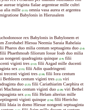
e aureae triginta fialae argenteae mille cultri
a alia mille
omnia vasa aurea et argentea
(1:11)
smigratione Babylonis in Hierusalem
Nabuchodonosor rex Babylonis in Babylonem et
um Zorobabel Hiesua Neemia Saraia Rahelaia
ilii Pharos duo milia centum septuaginta duo
(2:4)
filii Phaethmoab filiorum Iosue Ioab duo milia
thua nongenti quadraginta quinque
filii
(2:9)
scenti viginti tres
filii Azgad mille ducenti
(2:12)
aginta sex
filii Adin quadringenti
(2:15)
ai trecenti viginti tres
filii Iora centum
(2:18)
lii Bethleem centum viginti tres
viri
(2:22)
adraginta duo
filii Cariathiarim Caephira et
(2:25)
iri Machmas centum viginti duo
viri Bethel
(2:28)
nquaginta sex
filii Helam alterius mille
(2:31)
septingenti viginti quinque
filii Hiericho
(2:34)
filii Idaia in domo Hiesue nongenti septuaginta
a septem
filii Arim mille decem et septem