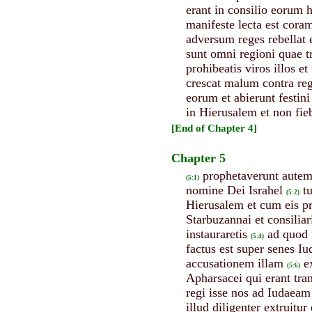
erant in consilio eorum 
manifeste lecta est cora
adversum reges rebellat e
sunt omni regioni quae t
prohibeatis viros illos et
crescat malum contra re
eorum et abierunt festin
in Hierusalem et non fi
[End of Chapter 4]
Chapter 5
prophetaverunt autem 
(5:1)
nomine Dei Israhel
t
(5:2)
Hierusalem et cum eis p
Starbuzannai et consilia
instauraretis
ad quod 
(5:4)
factus est super senes Iu
accusationem illam
e
(5:6)
Apharsacei qui erant tr
regi isse nos ad Iudaeam
illud diligenter extruitu