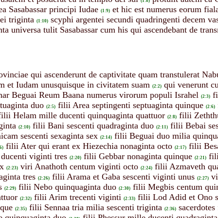
(1:8)
a Sasabassar principi Iudae
et hic est numerus eorum fiala
(1:9)
i triginta
scyphi argentei secundi quadringenti decem vas
(1:10)
ta universa tulit Sasabassar cum his qui ascendebant de tran
provinciae qui ascenderunt de captivitate quam transtulerat 
em et Iudam unusquisque in civitatem suam
qui venerunt c
(2:2)
ar Beguai Reum Baana numerus virorum populi Israhel
f
(2:3)
ptuaginta duo
filii Area septingenti septuaginta quinque
(2:5)
(2:6)
filii Helam mille ducenti quinquaginta quattuor
filii Zeth
(2:8)
ginta
filii Bani sescenti quadraginta duo
filii Bebai se
(2:10)
(2:11)
nicam sescenti sexaginta sex
filii Beguai duo milia quinqu
(2:14)
filii Ater qui erant ex Hiezechia nonaginta octo
filii Bes
6)
(2:17)
ducenti viginti tres
filii Gebbar nonaginta quinque
fi
(2:20)
(2:21)
x
viri Anathoth centum viginti octo
filii Azmaveth qu
(2:23)
(2:24)
aginta tres
filii Arama et Gaba sescenti viginti unus
v
(2:26)
(2:27)
s
filii Nebo quinquaginta duo
filii Megbis centum qui
(2:29)
(2:30)
ttuor
filii Arim trecenti viginti
filii Lod Adid et Ono 
(2:32)
(2:33)
nque
filii Sennaa tria milia sescenti triginta
sacerdotes 
(2:35)
(2:36)
e quinquaginta duo
filii Phessur mille ducenti quadragint