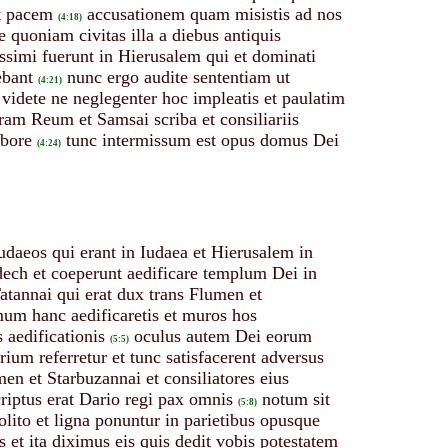
et pacem
accusationem quam misistis ad nos
(4:18)
 quoniam civitas illa a diebus antiquis
issimi fuerunt in Hierusalem qui et dominati
ebant
nunc ergo audite sententiam ut
(4:21)
videte ne neglegenter hoc impleatis et paulatim
ram Reum et Samsai scriba et consiliariis
obore
tunc intermissum est opus domus Dei
(4:24)
daeos qui erant in Iudaea et Hierusalem in
edech et coeperunt aedificare templum Dei in
atannai qui erat dux trans Flumen et
omum hanc aedificaretis et muros hos
aedificationis
oculus autem Dei eorum
(5:5)
ium referretur et tunc satisfacerent adversus
en et Starbuzannai et consiliatores eius
riptus erat Dario regi pax omnis
notum sit
(5:8)
ito et ligna ponuntur in parietibus opusque
s et ita diximus eis quis dedit vobis potestatem