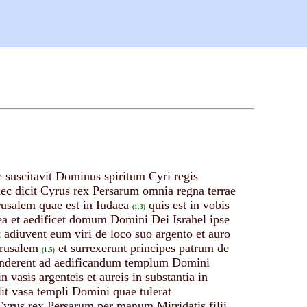
 suscitavit Dominus spiritum Cyri regis
ec dicit Cyrus rex Persarum omnia regna terrae
rusalem quae est in Iudaea
quis est in vobis
(1:3)
aea et aedificet domum Domini Dei Israhel ipse
t adiuvent eum viri de loco suo argento et auro
erusalem
et surrexerunt principes patrum de
(1:5)
scenderent ad aedificandum templum Domini
 vasis argenteis et aureis in substantia in
it vasa templi Domini quae tulerat
Cyrus rex Persarum per manum Mitridatis filii