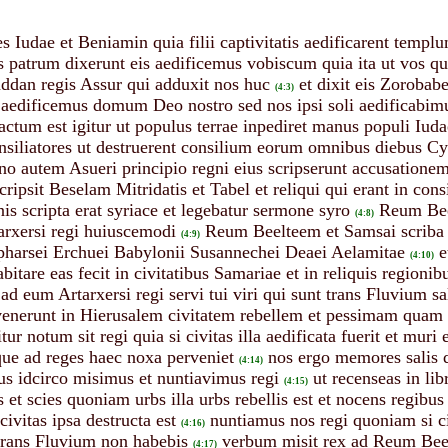
s Iudae et Beniamin quia filii captivitatis aedificarent tem
es patrum dixerunt eis aedificemus vobiscum quia ita ut vo
ddan regis Assur qui adduxit nos huc
et dixit eis Zorobabe
(4:3)
t aedificemus domum Deo nostro sed nos ipsi soli aedificabim
actum est igitur ut populus terrae inpediret manus populi Iuda
siliatores ut destruerent consilium eorum omnibus diebus Cy
gno autem Asueri principio regni eius scripserunt accusatione
scripsit Beselam Mitridatis et Tabel et reliqui qui erant in c
is scripta erat syriace et legebatur sermone syro
Reum Beel
(4:8)
rxersi regi huiuscemodi
Reum Beelteem et Samsai scriba e
(4:9)
pharsei Erchuei Babylonii Susannechei Deaei Aelamitae
e
(4:10)
bitare eas fecit in civitatibus Samariae et in reliquis regioni
ad eum Artarxersi regi servi tui viri qui sunt trans Fluvium s
venerunt in Hierusalem civitatem rebellem et pessimam quam a
tur notum sit regi quia si civitas illa aedificata fuerit et muri
que ad reges haec noxa perveniet
nos ergo memores salis 
(4:14)
us idcirco misimus et nuntiavimus regi
ut recenseas in li
(4:15)
et scies quoniam urbs illa urbs rebellis est et nocens regibus 
ivitas ipsa destructa est
nuntiamus nos regi quoniam si civ
(4:16)
trans Fluvium non habebis
verbum misit rex ad Reum Beel
(4:17)