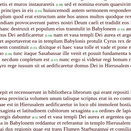
tis et muros instauraretis
sed et nomina eorum quaesivimu
(5:10)
principes in eis
huiuscemodi autem sermonem responderunt
(5:11)
mplum quod erat extructum ante hos annos multos quodque rex 
ndiam provocaverunt patres nostri Deum caeli et tradidit eo
nc destruxit et populum eius transtulit in Babylonem
an
(5:13)
us Dei aedificaretur
nam et vasa templi Dei aurea et ar
(5:14)
et asportaverat ea in templum Babylonis protulit Cyrus rex d
em constituit
dixitque ei haec vasa tolle et vade et pone
(5:15)
uo
tunc itaque Sasabassar ille venit et posuit fundamenta
(5:16)
et necdum conpletum est
nunc ergo si videtur regi bonum re
(5:17)
 rege iussum sit ut aedificaretur domus Dei in Hierusalem et
epit et recensuerunt in bibliotheca librorum qui erant repositi
ena provincia volumen unum talisque scriptus erat in eo com
ae est in Hierusalem aedificaretur in loco ubi immolent hosti
xaginta et latitudinem cubitorum sexaginta
ordines de lapi
(6:4)
regis dabuntur
sed et vasa templi Dei aurea et argentea 
(6:5)
ea in Babylonem reddantur et referantur in templo Hierusalem
i dux regionis quae est trans Flumen Starbuzannai et consilia