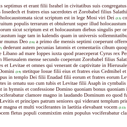
 septimus et erant filii Israhel in civitatibus suis congregatu
us Iosedech et fratres eius sacerdotes et Zorobabel filius Salathi
o holocaustomata sicut scriptum est in lege Mosi viri Dei
co
(3:3)
rcuitum populis terrarum et obtulerunt super illud holocaust
orum sicut scriptum est et holocaustum diebus singulis per 
caustum iuge tam in kalendis quam in universis sollemnitatib
tur munus Deo
a primo die mensis septimi coeperunt offe
(3:6)
dederunt autem pecunias latomis et cementariis cibum quoqu
7)
de Libano ad mare Ioppes iuxta quod praeceperat Cyrus rex Pe
Hierusalem mense secundo coeperunt Zorobabel filius Salathih
s et Levitae et omnes qui venerant de captivitate in Hierusale
 Domini
stetitque Iosue filii eius et fratres eius Cedmihel et 
(3:9)
pus in templo Dei filii Enadad filii eorum et fratres eorum Le
tes in ornatu suo cum tubis et Levitae filii Asaph in cymbal
nt in hymnis et confessione Domino quoniam bonus quoniam in
ociferabatur clamore magno in laudando Dominum eo quod 
 Levitis et principes patrum seniores qui viderant templum p
e magna et multi vociferantes in laetitia elevabant vocem
(3:13)
vocem fletus populi commixtim enim populus vociferabatur cl