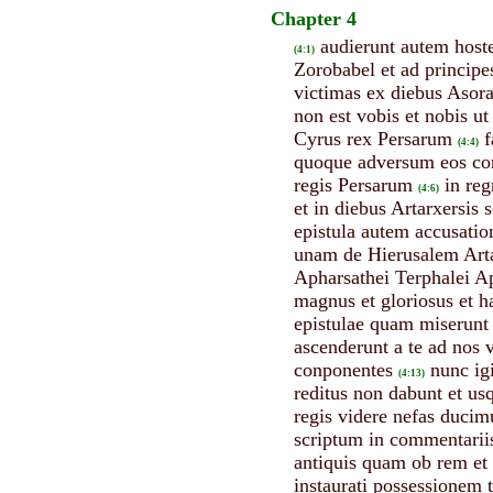
Chapter 4
audierunt autem hoste
(4:1)
Zorobabel et ad princip
victimas ex diebus Asora
non est vobis et nobis u
Cyrus rex Persarum
f
(4:4)
quoque adversum eos con
regis Persarum
in re
(4:6)
et in diebus Artarxersis 
epistula autem accusation
unam de Hierusalem Arta
Apharsathei Terphalei A
magnus et gloriosus et ha
epistulae quam miserunt 
ascenderunt a te ad nos 
conponentes
nunc igi
(4:13)
reditus non dabunt et us
regis videre nefas ducim
scriptum in commentariis 
antiquis quam ob rem et c
instaurati possessionem 