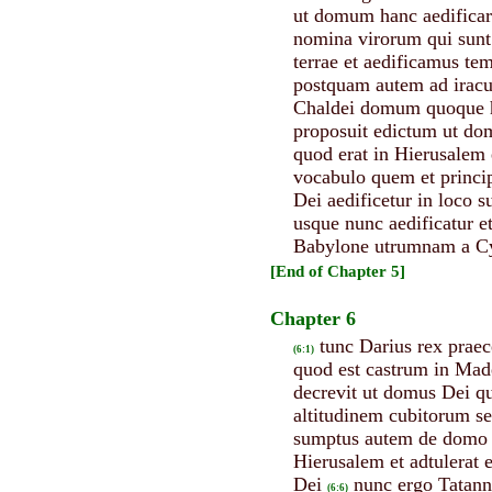
ut domum hanc aedificare
nomina virorum qui sunt 
terrae et aedificamus te
postquam autem ad iracu
Chaldei domum quoque ha
proposuit edictum ut dom
quod erat in Hierusalem 
vocabulo quem et princip
Dei aedificetur in loco s
usque nunc aedificatur 
Babylone utrumnam a Cyro
[End of Chapter 5]
Chapter 6
tunc Darius rex praec
(6:1)
quod est castrum in Mad
decrevit ut domus Dei qu
altitudinem cubitorum se
sumptus autem de domo 
Hierusalem et adtulerat 
Dei
nunc ergo Tatanna
(6:6)