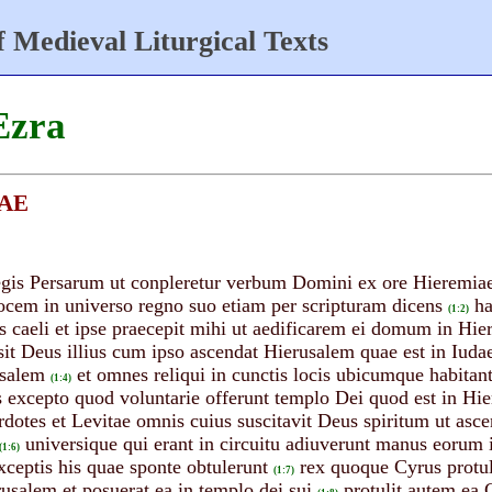
 Medieval Liturgical Texts
Ezra
RAE
egis Persarum ut conpleretur verbum Domini ex ore Hieremiae
ocem in universo regno suo etiam per scripturam dicens
ha
(1:2)
caeli et ipse praecepit mihi ut aedificarem ei domum in Hie
sit Deus illius cum ipso ascendat Hierusalem quae est in Iud
usalem
et omnes reliqui in cunctis locis ubicumque habitan
(1:4)
us excepto quod voluntarie offerunt templo Dei quod est in Hi
rdotes et Levitae omnis cuius suscitavit Deus spiritum ut a
universique qui erant in circuitu adiuverunt manus eorum in
(1:6)
exceptis his quae sponte obtulerunt
rex quoque Cyrus protul
(1:7)
salem et posuerat ea in templo dei sui
protulit autem ea 