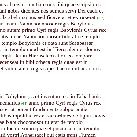
s ab eis ut nuntiaremus tibi quae scripsimus
 nobis dicentes nos sumus servi Dei caeli et
Israhel magnus aedificaverat et extruxerat
(5:12)
s in manu Nabuchodonosor regis Babylonis
no autem primo Cyri regis Babylonis Cyrus rex
gentea quae Nabuchodonosor tulerat de templo
e templo Babylonis et data sunt Sasabassar
 ea in templo quod est in Hierusalem et domus
 templi Dei in Hierusalem et ex eo tempore
censeat in bibliotheca regis quae est in
 voluntatem regis super hac re mittat ad nos
 in Babylone
et inventum est in Ecbathanis
(6:2)
mentarius
anno primo Cyri regis Cyrus rex
(6:3)
as et ut ponant fundamenta subportantia
dibus inpolitis tres et sic ordines de lignis novis
quae Nabuchodonosor tulerat de templo
 in locum suum quae et posita sunt in templo
rii vestri Apharsacei qui estis trans Flumen