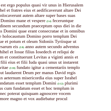
s est ergo populus quasi vir unus in Hierusalem
hel et fratres eius et aedificaverunt altare Dei
nlocaverunt autem altare super bases suas
um Domino mane et vespere
feceruntque
(3:4)
ordinem secundum praeceptum opus diei in die
us Domini quae erant consecratae et in omnibus
rre holocaustum Domino porro templum Dei
e et potum et oleum Sidoniis Tyriisque ut
rsarum eis
anno autem secundo adventus
(3:8)
el et Iosue filius Iosedech et reliqui de
m et constituerunt Levitas a viginti annis et
filii eius et filii Iuda quasi unus ut instarent
vitae
fundato igitur a cementariis templo
(3:10)
is ut laudarent Deum per manus David regis
 aeternum misericordia eius super Israhel
fundatum esset templum Domini
plurimi
(3:12)
rius cum fundatum esset et hoc templum in
nec poterat quisquam agnoscere vocem
amore magno et vox audiebatur procul