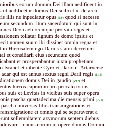
senioribus eorum domum Dei illam aedificent in
s ut aedificetur domus Dei scilicet ut de arca
is illis ne inpediatur opus
quod si necesse
(6:9)
 oleum secundum ritum sacerdotum qui sunt in
tiones Deo caeli orentque pro vita regis et
ssionem tollatur lignum de domo ipsius et
fecit nomen suum ibi dissipet omnia regna et
 in Hierusalem ego Darius statui decretum
nai et consiliarii eius secundum quod
icabant et prosperabantur iuxta prophetiam
o Israhel et iubente Cyro et Dario et Artarxerse
dar qui est annus sextus regni Darii regis
(6:16)
 dedicationem domus Dei in gaudio
et
(6:17)
entos hircos caprarum pro peccato totius
bus suis et Levitas in vicibus suis super opera
tionis pascha quartadecima die mensis primi
(6:20)
scha universis filiis transmigrationis et
 transmigratione et omnis qui se separaverat a
cerunt sollemnitatem azymorum septem diebus
 ut adiuvaret manus eorum in opere domus Domini