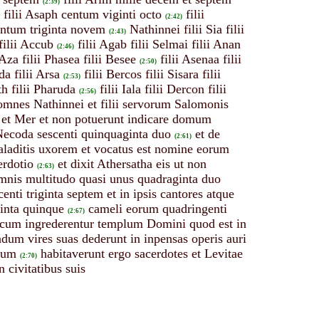
(2:39)
 filii Asaph centum viginti octo
filii
(2:42)
 centum triginta novem
Nathinnei filii Sia filii
(2:43)
filii Accub
filii Agab filii Selmai filii Anan
(2:46)
 Aza filii Phasea filii Besee
filii Asenaa filii
(2:50)
da filii Arsa
filii Bercos filii Sisara filii
(2:53)
th filii Pharuda
filii Iala filii Dercon filii
(2:56)
omnes Nathinnei et filii servorum Salomonis
n et Mer et non potuerunt indicare domum
ii Necoda sescenti quinquaginta duo
et de
(2:61)
i Galaditis uxorem et vocatus est nomine eorum
erdotio
et dixit Athersatha eis ut non
(2:63)
mnis multitudo quasi unus quadraginta duo
centi triginta septem et in ipsis cantores atque
ginta quinque
cameli eorum quadringenti
(2:67)
m cum ingrederentur templum Domini quod est in
dum vires suas dederunt in inpensas operis auri
ntum
habitaverunt ergo sacerdotes et Levitae
(2:70)
n civitatibus suis