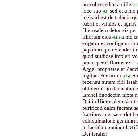
procul recedite ab illis
(6:
loco suo
sed et a me 
(6:8)
regis id est de tributis 
fuerit et vitulos et agn
Hierusalem detur eis per 
filiorum eius
a me er
(6:11)
erigatur et configatur i
populum qui extenderit 
quod studiose impleri vo
praeceperat Darius rex si
Aggei prophetae et Zacch
regibus Persarum
et
(6:15)
fecerunt autem filii Isra
obtulerunt in dedication
Israhel duodecim iuxta 
Dei in Hierusalem sicut 
purificati enim fuerant 
fratribus suis sacerdotibu
coinquinatione gentium 
in laetitia quoniam laet
Dei Israhel