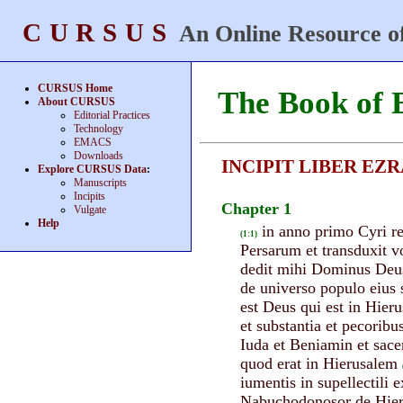
CURSUS
An Online Resource of
CURSUS Home
The Book of 
About CURSUS
Editorial Practices
Technology
EMACS
Downloads
INCIPIT LIBER EZ
Explore CURSUS Data
:
Manuscripts
Incipits
Chapter 1
Vulgate
Help
in anno primo Cyri r
(1:1)
Persarum et transduxit v
dedit mihi Dominus Deus 
de universo populo eius 
est Deus qui est in Hier
et substantia et pecorib
Iuda et Beniamin et sace
quod erat in Hierusalem
iumentis in supellectili 
Nabuchodonosor de Hieru