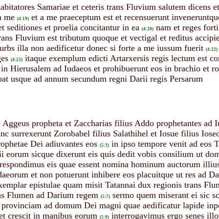
habitatores Samariae et ceteris trans Fluvium salutem dicens 
m me
et a me praeceptum est et recensuerunt inveneruntque
(4:19)
t seditiones et proelia concitantur in ea
nam et reges fort
(4:20)
rans Fluvium est tributum quoque et vectigal et reditus accipi
 urbs illa non aedificetur donec si forte a me iussum fuerit
(4:22)
ges
itaque exemplum edicti Artarxersis regis lectum est co
(4:23)
i in Hierusalem ad Iudaeos et prohibuerunt eos in brachio et r
ebat usque ad annum secundum regni Darii regis Persarum
Aggeus propheta et Zaccharias filius Addo prophetantes ad Iu
unc surrexerunt Zorobabel filius Salathihel et Iosue filius Ios
rophetae Dei adiuvantes eos
in ipso tempore venit ad eos T
(5:3)
rii eorum sicque dixerunt eis quis dedit vobis consilium ut d
respondimus eis quae essent nomina hominum auctorum illius 
daeorum et non potuerunt inhibere eos placuitque ut res ad Dar
xemplar epistulae quam misit Tatannai dux regionis trans Flum
ans Flumen ad Darium regem
sermo quem miserant ei sic sc
(5:7)
 provinciam ad domum Dei magni quae aedificatur lapide inpol
r et crescit in manibus eorum
interrogavimus ergo senes illo
(5:9)