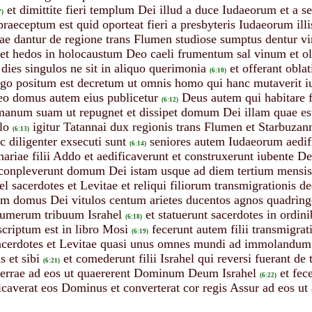
et dimittite fieri templum Dei illud a duce Iudaeorum et a 
7)
praeceptum est quid oporteat fieri a presbyteris Iudaeorum illi
quae dantur de regione trans Flumen studiose sumptus dentur vir
os et hedos in holocaustum Deo caeli frumentum sal vinum et
dies singulos ne sit in aliquo querimonia
et offerant obla
(6:10)
go positum est decretum ut omnis homo qui hanc mutaverit iu
n eo domus autem eius publicetur
Deus autem qui habitare 
(6:12)
manum suam ut repugnet et dissipet domum Dei illam quae est
lo
igitur Tatannai dux regionis trans Flumen et Starbuzan
(6:13)
c diligenter exsecuti sunt
seniores autem Iudaeorum aedif
(6:14)
ariae filii Addo et aedificaverunt et construxerunt iubente De
 conpleverunt domum Dei istam usque ad diem tertium mensis a
hel sacerdotes et Levitae et reliqui filiorum transmigrationis
em domus Dei vitulos centum arietes ducentos agnos quadring
numerum tribuum Israhel
et statuerunt sacerdotes in ordini
(6:18)
scriptum est in libro Mosi
fecerunt autem filii transmigra
(6:19)
sacerdotes et Levitae quasi unus omnes mundi ad immolandum pa
s et sibi
et comederunt filii Israhel qui reversi fuerant de
(6:21)
terrae ad eos ut quaererent Dominum Deum Israhel
et fe
(6:22)
ificaverat eos Dominus et converterat cor regis Assur ad eos