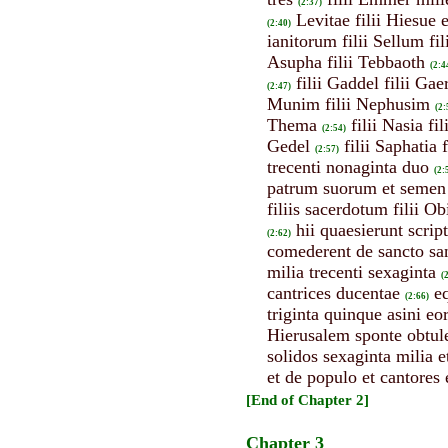
(2:37)
Levitae filii Hiesue
(2:40)
ianitorum filii Sellum fil
Asupha filii Tebbaoth
(2:4
filii Gaddel filii Gae
(2:47)
Munim filii Nephusim
(2:
Thema
filii Nasia fi
(2:54)
Gedel
filii Saphatia 
(2:57)
trecenti nonaginta duo
(2:
patrum suorum et semen 
filiis sacerdotum filii O
hii quaesierunt scrip
(2:62)
comederent de sancto sa
milia trecenti sexaginta
(
cantrices ducentae
e
(2:66)
triginta quinque asini eo
Hierusalem sponte obtul
solidos sexaginta milia e
et de populo et cantores 
[End of Chapter 2]
Chapter 3