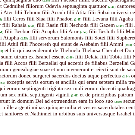
(2:38)
 et Cedmihel filiorum Odevia septuaginta quattuor
cantores
(2:41)
ii Ater filii Telmon filii Accub filii Atita filii Sobai universi
filii Ceros filii Siaa filii Phadon
filii Levana filii Agaba 
4)
(2:45)
r filii Rahaia
filii Rasin filii Nechoda filii Gazem
filii
(2:48)
(2:49)
filii Becbuc filii Acupha filii Arur
filii Besluth filii Mai
51)
(2:52)
lii Atupha
filii servorum Salomonis filii Sotei filii Suphere
(2:55)
filii Athil filii Phocereth qui erant de Asebaim filii Ammi
(2:58)
et hii qui ascenderunt de Thelmela Thelarsa Cherub et Do
59)
suum utrum ex Israhel essent
filii Delaia filii Tobia fil
(2:60)
bia filii Accos filii Berzellai qui accepit de filiabus Berzella
turam genealogiae suae et non invenerunt et eiecti sunt de sac
nctorum donec surgeret sacerdos doctus atque perfectus
o
(2:64)
exceptis servis eorum et ancillis qui erant septem milia tre
2:65)
qui eorum septingenti triginta sex muli eorum ducenti quadra
rum sex milia septingenti viginti
et de principibus patru
(2:68)
erunt in domum Dei ad extruendam eam in loco suo
secun
(2:69)
t mille argenti minas quinque milia et vestes sacerdotales ce
et ianitores et Nathinnei in urbibus suis universusque Israhel i