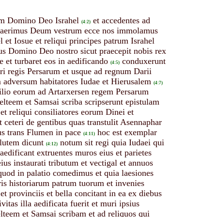
plum Domino Deo Israhel
et accedentes ad
(4:2)
s quaerimus Deum vestrum ecce nos immolamus
l et Iosue et reliqui principes patrum Israhel
us Domino Deo nostro sicut praecepit nobis rex
e et turbaret eos in aedificando
conduxerunt
(4:5)
ri regis Persarum et usque ad regnum Darii
m adversum habitatores Iudae et Hierusalem
(4:7)
onsilio eorum ad Artarxersen regem Persarum
teem et Samsai scriba scripserunt epistulam
t reliqui consiliatores eorum Dinei et
t ceteri de gentibus quas transtulit Asennaphar
bus trans Flumen in pace
hoc est exemplar
(4:11)
alutem dicunt
notum sit regi quia Iudaei qui
(4:12)
edificant extruentes muros eius et parietes
 eius instaurati tributum et vectigal et annuos
quod in palatio comedimus et quia laesiones
bris historiarum patrum tuorum et invenies
et provinciis et bella concitant in ea ex diebus
itas illa aedificata fuerit et muri ipsius
teem et Samsai scribam et ad reliquos qui