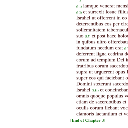
iamque venerat mensis
(3:1)
et surrexit Iosue fili
(3:2)
Israhel ut offerrent in e
deterrentibus eos per ci
sollemnitatem tabernacul
suo
et post haec holo
(3:5)
in quibus ultro offereba
fundatum necdum erat
(3:
deferrent ligna cedrina 
eorum ad templum Dei in 
fratribus eorum sacerdote
supra ut urguerent opus
super eos qui faciebant o
Domini steterunt sacerdo
Israhel
et concineba
(3:11)
omnis quoque populus v
etiam de sacerdotibus et
oculis eorum flebant voc
clamoris laetantium et 
[End of Chapter 3]