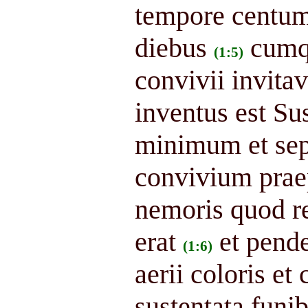
tempore centum 
diebus
cumq
(1:5)
convivii invit
inventus est S
minimum et sep
convivium praep
nemoris quod r
erat
et pend
(1:6)
aerii coloris et
sustentata funi