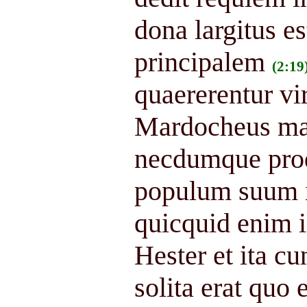
dona largitus e
principalem
(2:19
quaererentur vi
Mardocheus man
necdumque prod
populum suum 
quicquid enim i
Hester et ita cu
solita erat quo