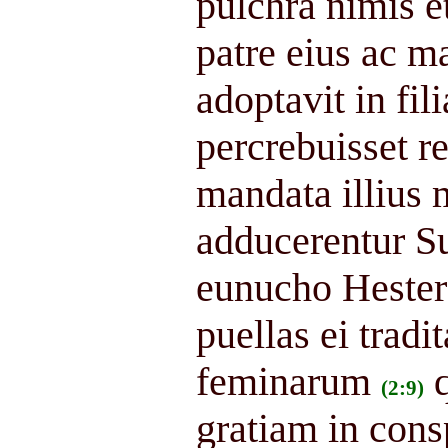
pulchra nimis e
patre eius ac 
adoptavit in fil
percrebuisset r
mandata illius 
adducerentur Su
eunucho Hester 
puellas ei tradi
feminarum
(2:9)
gratiam in consp