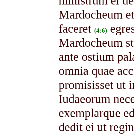
ministrum ei ded
Mardocheum et 
faceret
egre
(4:6)
Mardocheum stan
ante ostium pala
omnia quae ac
promisisset ut i
Iudaeorum nece
exemplarque edi
dedit ei ut regi