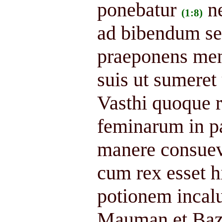
ponebatur
n
(1:8)
ad bibendum sed
praeponens mens
suis ut sumeret
Vasthi quoque r
feminarum in pa
manere consuev
cum rex esset h
potionem incalu
Mauman et Baza