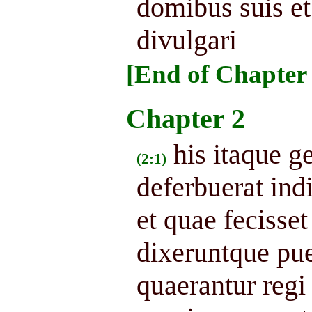
domibus suis et
divulgari
[End of Chapter 
Chapter 2
his itaque g
(2:1)
deferbuerat ind
et quae fecisset
dixeruntque puer
quaerantur regi