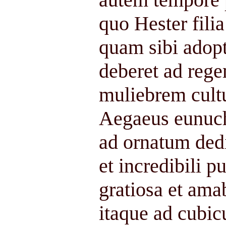
quo Hester fili
quam sibi adopta
deberet ad rege
muliebrem cult
Aegaeus eunuch
ad ornatum dedi
et incredibili 
gratiosa et ama
itaque ad cubi