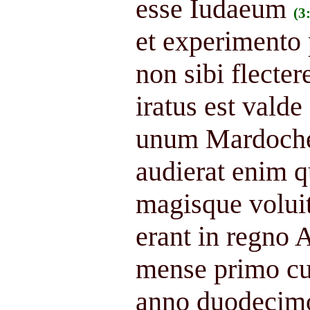
esse Iudaeum
(3
et experimento
non sibi flecter
iratus est valde
unum Mardoche
audierat enim q
magisque volu
erant in regno 
mense primo cu
anno duodecimo 