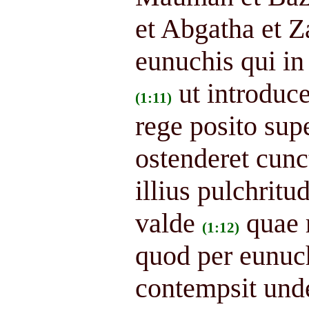
et Abgatha et Z
eunuchis qui in
ut introduc
(1:11)
rege posito sup
ostenderet cunct
illius pulchrit
valde
quae 
(1:12)
quod per eunuc
contempsit unde