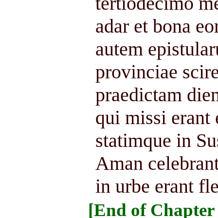
tertiodecimo m
adar et bona eo
autem epistular
provinciae scire
praedictam die
qui missi erant
statimque in Su
Aman celebrant
in urbe erant fl
[End of Chapter 