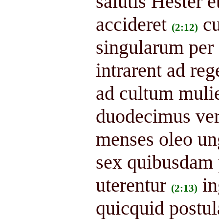
salutis Hester e
accideret
c
(2:12)
singularum per
intrarent ad re
ad cultum muli
duodecimus vert
menses oleo ung
sex quibusdam 
uterentur
i
(2:13)
quicquid postul