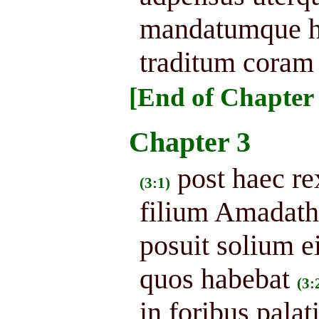
mandatumque his
traditum coram
[End of Chapter 
Chapter 3
post haec r
(3:1)
filium Amadathi
posuit solium e
quos habebat
(3:
in foribus palat