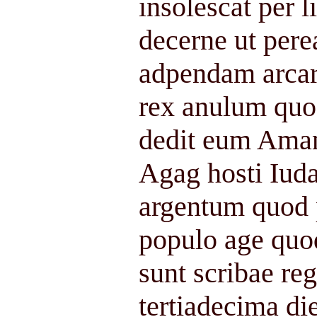
insolescat per 
decerne ut pere
adpendam arcar
rex anulum quo
dedit eum Aman
Agag hosti Iud
argentum quod p
populo age quod
sunt scribae re
tertiadecima die