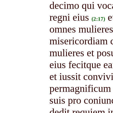
decimo qui voc
regni eius
e
(2:17)
omnes mulieres
misericordiam 
mulieres et pos
eius fecitque e
et iussit convi
permagnificum c
suis pro coniunc
dedit requiem i