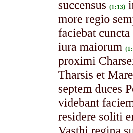
succensus
i
(1:13)
more regio semp
faciebat cuncta
iura maiorum
(1
proximi Charsen
Tharsis et Mar
septem duces 
videbant faciem
residere soliti e
Vasthi regina s