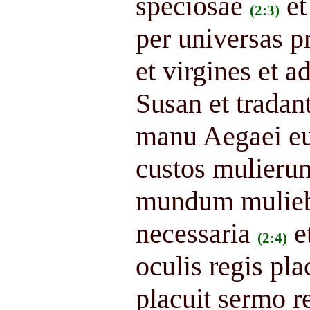
speciosae
et
(2:3)
per universas p
et virgines et a
Susan et trada
manu Aegaei eun
custos mulierum
mundum muliebr
necessaria
e
(2:4)
oculis regis pla
placuit sermo re