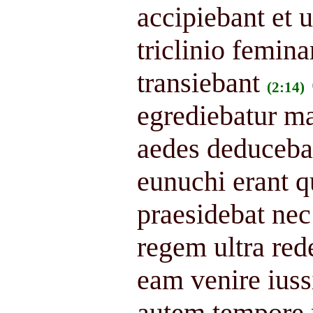
accipiebant et u
triclinio femin
transiebant
(2:14)
egrediebatur ma
aedes deduceba
eunuchi erant q
praesidebat nec
regem ultra rede
eam venire iuss
autem tempore p