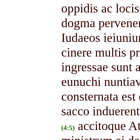
oppidis ac loci
dogma pervenera
Iudaeos ieiunium
cinere multis pr
ingressae sunt 
eunuchi nuntia
consternata est 
sacco indueren
accitoque A
(4:5)