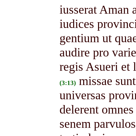
iusserat Aman a
iudices provin
gentium ut quae
audire pro vari
regis Asueri et 
missae sunt
(3:13)
universas provi
delerent omnes
senem parvulos 