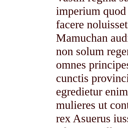
imperium quod 
facere noluisset
Mamuchan audie
non solum regem
omnes principes
cunctis provinci
egredietur eni
mulieres ut con
rex Asuerus iuss