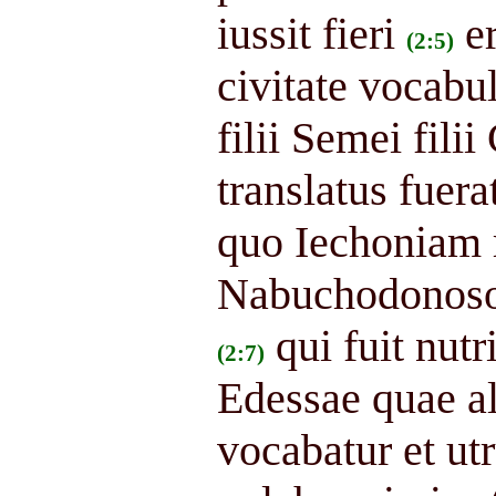
iussit fieri
e
(2:5)
civitate vocabu
filii Semei filii
translatus fuer
quo Iechoniam 
Nabuchodonosor
qui fuit nutri
(2:7)
Edessae quae a
vocabatur et u