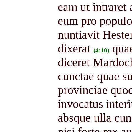
eam ut intraret
eum pro populo
nuntiavit Hest
dixerat
quae
(4:10)
diceret Mardoc
cunctae quae su
provinciae quod
invocatus interi
absque ulla cunc
nisi forte rex 