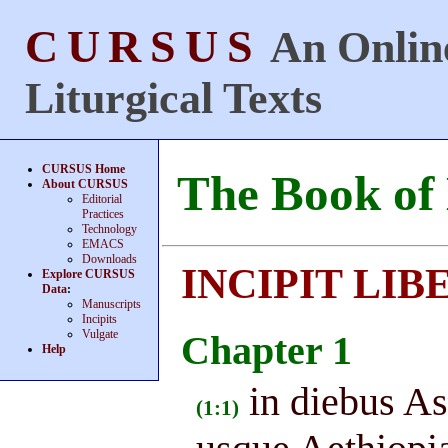
CURSUS
An Online
Liturgical Texts
CURSUS Home
The Book of
About CURSUS
Editorial
Practices
Technology
EMACS
Downloads
INCIPIT LIB
Explore CURSUS
Data
:
Manuscripts
Incipits
Vulgate
Chapter 1
Help
in diebus As
(1:1)