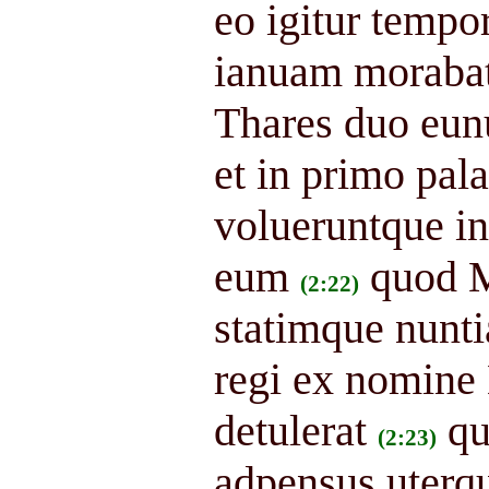
eo igitur temp
ianuam morabatu
Thares duo eunu
et in primo pala
volueruntque in
eum
quod M
(2:22)
statimque nuntia
regi ex nomine
detulerat
qu
(2:23)
adpensus uterq