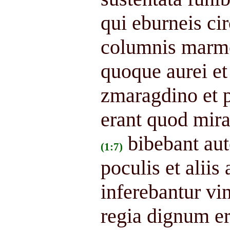
qui eburneis cir
columnis marmor
quoque aurei e
zmaragdino et p
erant quod mira
bibebant aut
(1:7)
poculis et aliis 
inferebantur vi
regia dignum e