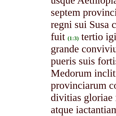
usque Aethiopi
septem provinc
regni sui Susa 
fuit
tertio ig
(1:3)
grande conviviu
pueris suis fort
Medorum incliti
provinciarum c
divitias gloria
atque iactantia