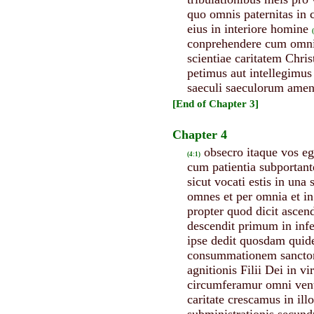
quo omnis paternitas in c
eius in interiore homine
conprehendere cum omnibu
scientiae caritatem Chri
petimus aut intellegimus
saeculi saeculorum ame
[End of Chapter 3]
Chapter 4
obsecro itaque vos eg
(4:1)
cum patientia subportant
sicut vocati estis in una 
omnes et per omnia et i
propter quod dicit ascen
descendit primum in infer
ipse dedit quosdam quide
consummationem sanctoru
agnitionis Filii Dei in v
circumferamur omni vent
caritate crescamus in ill
subministrationis secun