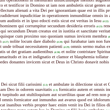
co et testificor in Domino ut iam non ambuletis sicut gentes a
lectum alienati a vita Dei per ignorantiam quae est in illis p
tradiderunt inpudicitiae in operationem inmunditiae omnis in a
lum audistis et in ipso edocti estis sicut est veritas in Iesu
(4:22)
hominem qui corrumpitur secundum desideria erroris
ren
(4:23)
i secundum Deum creatus est in iustitia et sanctitate veritat
usquisque cum proximo suo quoniam sumus invicem membra
(4
m
nolite locum dare diabolo
qui furabatur iam non fu
(4:27)
(4:28)
 unde tribuat necessitatem patienti
omnis sermo malus ex 
(4:29)
tis ut det gratiam audientibus
et nolite contristare Spirit
(4:30)
maritudo et ira et indignatio et clamor et blasphemia tollatu
rdes donantes invicem sicut et Deus in Christo donavit nobis
Dei sicut filii carissimi
et ambulate in dilectione sicut et 
(5:2)
iam Deo in odorem suavitatis
fornicatio autem et omnis in
(5:3)
t turpitudo aut stultiloquium aut scurrilitas quae ad rem non 
od omnis fornicator aut inmundus aut avarus quod est idolorum
t inanibus verbis propter haec enim venit ira Dei in filios di
 tenebrae nunc autem lux in Domino ut filii lucis ambulate