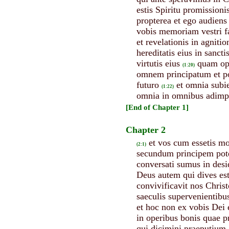
estis Spiritu promissioni
propterea et ego audiens
vobis memoriam vestri fa
et revelationis in agnitio
hereditatis eius in sancti
virtutis eius
quam ope
(1:20)
omnem principatum et po
futuro
et omnia subie
(1:22)
omnia in omnibus adimp
[End of Chapter 1]
Chapter 2
et vos cum essetis mor
(2:1)
secundum principem potest
conversati sumus in desid
Deus autem qui dives est
convivificavit nos Christo
saeculis supervenientibus
et hoc non ex vobis Dei
in operibus bonis quae p
qui dicimini praeputium 