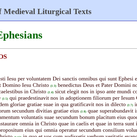
 Medieval Liturgical Texts
Ephesians
OS
sti Iesu per voluntatem Dei sanctis omnibus qui sunt Ephesi et
et Domino Iesu Christo
benedictus Deus et Pater Domini nos
(1:3)
caelestibus in Christo
sicut elegit nos in ipso ante mundi c
(1:4)
e
qui praedestinavit nos in adoptionem filiorum per Iesu
(1:5)
dem gloriae gratiae suae in qua gratificavit nos in dilecto
(1:7)
orum secundum divitias gratiae eius
quae superabundavit i
(1:8)
ramentum voluntatis suae secundum bonum placitum eius quod
taurare omnia in Christo quae in caelis et quae in terra sunt 
propositum eius qui omnia operatur secundum consilium volun
hristo
in quo et vos cum audissetis verbum veritatis evang