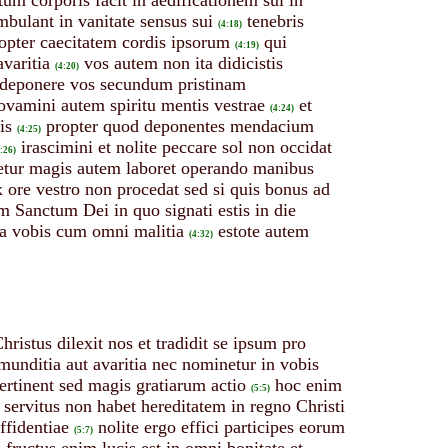
mbulant in vanitate sensus sui
tenebris
(4:18)
ropter caecitatem cordis ipsorum
qui
(4:19)
varitia
vos autem non ita didicistis
(4:20)
deponere vos secundum pristinam
ovamini autem spiritu mentis vestrae
et
(4:24)
is
propter quod deponentes mendacium
(4:25)
irascimini et nolite peccare sol non occidat
:26)
retur magis autem laboret operando manibus
ore vestro non procedat sed si quis bonus ad
um Sanctum Dei in quo signati estis in die
r a vobis cum omni malitia
estote autem
(4:32)
Christus dilexit nos et tradidit se ipsum pro
munditia aut avaritia nec nominetur in vobis
pertinent sed magis gratiarum actio
hoc enim
(5:5)
 servitus non habet hereditatem in regno Christi
ffidentiae
nolite ergo effici participes eorum
(5:7)
fructus enim lucis est in omni bonitate et