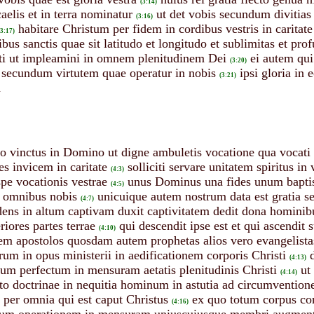
(3:14)
aelis et in terra nominatur
ut det vobis secundum divitias 
(3:16)
habitare Christum per fidem in cordibus vestris in caritate 
(3:17)
s sanctis quae sit latitudo et longitudo et sublimitas et pr
sti ut impleamini in omnem plenitudinem Dei
ei autem qu
(3:20)
 secundum virtutem quae operatur in nobis
ipsi gloria in 
(3:21)
n
o vinctus in Domino ut digne ambuletis vocatione qua vocati 
es invicem in caritate
solliciti servare unitatem spiritus in
(4:3)
spe vocationis vestrae
unus Dominus una fides unum bapt
(4:5)
n omnibus nobis
unicuique autem nostrum data est gratia 
(4:7)
dens in altum captivam duxit captivitatem dedit dona hominib
iores partes terrae
qui descendit ipse est et qui ascendit
(4:10)
m apostolos quosdam autem prophetas alios vero evangelistas
m in opus ministerii in aedificationem corporis Christi
(4:13)
irum perfectum in mensuram aetatis plenitudinis Christi
ut
(4:14)
o doctrinae in nequitia hominum in astutia ad circumvention
o per omnia qui est caput Christus
ex quo totum corpus c
(4:16)
dum operationem in mensuram uniuscuiusque membri augmentum