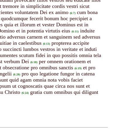
undiam provocare filios vestros sed educate illos
tremore in simplicitate cordis vestri sicut
acientes voluntatem Dei ex animo
cum bona
(6:7)
 quodcumque fecerit bonum hoc percipiet a
es quia et illorum et vester Dominus est in
omino et in potentia virtutis eius
induite
(6:11)
atio adversus carnem et sanguinem sed adversus
itiae in caelestibus
propterea accipite
(6:13)
o succincti lumbos vestros in veritate et induti
umentes scutum fidei in quo possitis omnia tela
est verbum Dei
per omnem orationem et
(6:18)
et obsecratione pro omnibus sanctis
et pro
(6:19)
ngelii
pro quo legatione fungor in catena
(6:20)
 sunt quid agam omnia nota vobis faciet
psum ut cognoscatis quae circa nos sunt et
su Christo
gratia cum omnibus qui diligunt
(6:24)