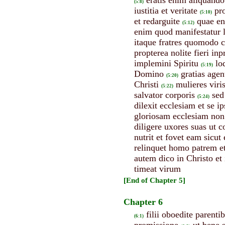
(5:8)
iustitia et veritate
pr
(5:10)
et redarguite
quae eni
(5:12)
enim quod manifestatur 
itaque fratres quomodo c
propterea nolite fieri in
implemini Spiritu
lo
(5:19)
Domino
gratias age
(5:20)
Christi
mulieres viri
(5:22)
salvator corporis
sed
(5:24)
dilexit ecclesiam et se i
gloriosam ecclesiam non
diligere uxores suas ut c
nutrit et fovet eam sicut
relinquet homo patrem et
autem dico in Christo et 
timeat virum
[End of Chapter 5]
Chapter 6
filii oboedite parent
(6:1)