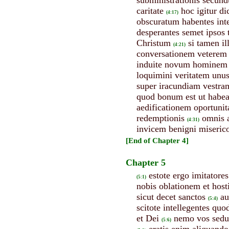
caritate
hoc igitur di
(4:17)
obscuratum habentes intel
desperantes semet ipsos 
Christum
si tamen il
(4:21)
conversationem veterem 
induite novum hominem qu
loquimini veritatem un
super iracundiam vestra
quod bonum est ut habeat
aedificationem oportunita
redemptionis
omnis a
(4:31)
invicem benigni miserico
[End of Chapter 4]
Chapter 5
estote ergo imitatores 
(5:1)
nobis oblationem et host
sicut decet sanctos
au
(5:4)
scitote intellegentes qu
et Dei
nemo vos seduca
(5:6)
eratis enim aliquando