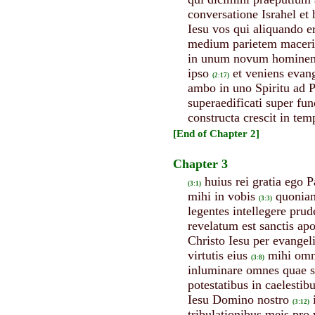
conversatione Israhel e
Iesu vos qui aliquando er
medium parietem maceria
in unum novum hominem
ipso
et veniens evang
(2:17)
ambo in uno Spiritu ad 
superaedificati super f
constructa crescit in t
[End of Chapter 2]
Chapter 3
huius rei gratia ego P
(3:1)
mihi in vobis
quoniam
(3:3)
legentes intellegere pru
revelatum est sanctis apos
Christo Iesu per evange
virtutis eius
mihi omni
(3:8)
inluminare omnes quae si
potestatibus in caelestib
Iesu Domino nostro
(3:12)
tribulationibus meis pro 