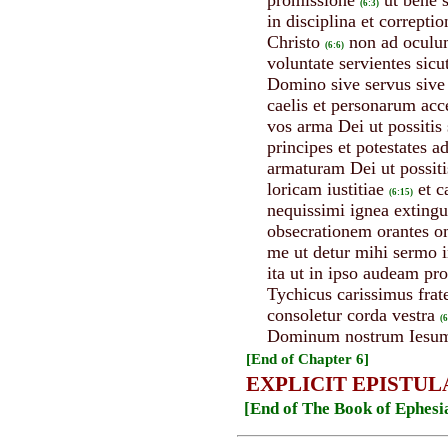
promissione
ut bene s
(6:3)
in disciplina et corrept
Christo
non ad oculum
(6:6)
voluntate servientes si
Domino sive servus sive 
caelis et personarum acc
vos arma Dei ut possitis 
principes et potestates a
armaturam Dei ut possitis
loricam iustitiae
et c
(6:15)
nequissimi ignea extingu
obsecrationem orantes om
me ut detur mihi sermo i
ita ut in ipso audeam pr
Tychicus carissimus frate
consoletur corda vestra
(6
Dominum nostrum Iesum 
[End of Chapter 6]
EXPLICIT EPISTUL
[End of The Book of Ephesi