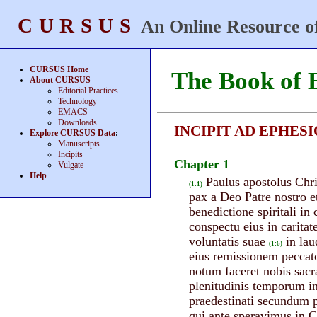
CURSUS
An Online Resource of
CURSUS Home
The Book of 
About CURSUS
Editorial Practices
Technology
EMACS
Downloads
INCIPIT AD EPHESI
Explore CURSUS Data
:
Manuscripts
Incipits
Chapter 1
Vulgate
Help
Paulus apostolus Chri
(1:1)
pax a Deo Patre nostro 
benedictione spiritali in 
conspectu eius in caritat
voluntatis suae
in lau
(1:6)
eius remissionem peccat
notum faceret nobis sac
plenitudinis temporum ins
praedestinati secundum 
qui ante speravimus in C