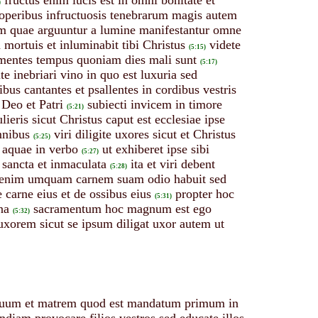
)
operibus infructuosis tenebrarum magis autem
m quae arguuntur a lumine manifestantur omne
 mortuis et inluminabit tibi Christus
videte
(5:15)
mentes tempus quoniam dies mali sunt
(5:17)
ite inebriari vino in quo est luxuria sed
ibus cantantes et psallentes in cordibus vestris
Deo et Patri
subiecti invicem in timore
(5:21)
ieris sicut Christus caput est ecclesiae ipse
omnibus
viri diligite uxores sicut et Christus
(5:25)
 aquae in verbo
ut exhiberet ipse sibi
(5:27)
sancta et inmaculata
ita et viri debent
(5:28)
enim umquam carnem suam odio habuit sed
carne eius et de ossibus eius
propter hoc
(5:31)
na
sacramentum hoc magnum est ego
(5:32)
xorem sicut se ipsum diligat uxor autem ut
tuum et matrem quod est mandatum primum in