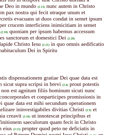
ine Deo in mundo
nunc autem in Christo
(2:13)
im pax nostra qui fecit utraque unum et
retis evacuans ut duos condat in semet ipsum
per crucem interficiens inimicitiam in semet
quoniam per ipsum habemus accessum
(2:18)
ves sanctorum et domestici Dei
(2:20)
apide Christo Iesu
in quo omnis aedificatio
(2:21)
 habitaculum Dei in Spiritu
stis dispensationem gratiae Dei quae data est
icut supra scripsi in brevi
prout potestis
(3:4)
s non est agnitum filiis hominum sicuti nunc
concorporales et conparticipes promissionis in
ei quae data est mihi secundum operationem
zare ininvestigabiles divitias Christi
et
(3:9)
ia creavit
ut innotescat principibus et
(3:10)
initionem saeculorum quam fecit in Christo
m eius
propter quod peto ne deficiatis in
(3:13)
mea ad Patrem Domini nostri Iesu Christi
ex