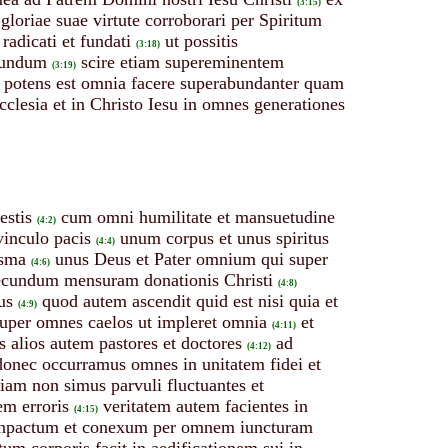
(3:15)
gloriae suae virtute corroborari per Spiritum
radicati et fundati
ut possitis
(3:18)
ofundum
scire etiam supereminentem
(3:19)
i potens est omnia facere superabundanter quam
ecclesia et in Christo Iesu in omnes generationes
estis
cum omni humilitate et mansuetudine
(4:2)
 vinculo pacis
unum corpus et unus spiritus
(4:4)
isma
unus Deus et Pater omnium qui super
(4:6)
secundum mensuram donationis Christi
(4:8)
us
quod autem ascendit quid est nisi quia et
(4:9)
 super omnes caelos ut impleret omnia
et
(4:11)
 alios autem pastores et doctores
ad
(4:12)
donec occurramus omnes in unitatem fidei et
 iam non simus parvuli fluctuantes et
em erroris
veritatem autem facientes in
(4:15)
onpactum et conexum per omnem iuncturam
 corporis facit in aedificationem sui in