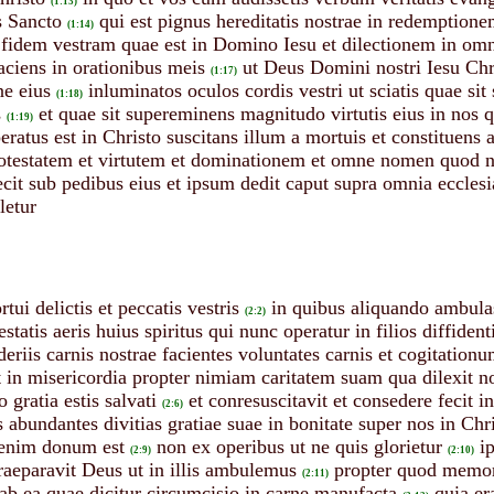
(1:13)
s Sancto
qui est pignus hereditatis nostrae in redemptione
(1:14)
 fidem vestram quae est in Domino Iesu et dilectionem in om
ciens in orationibus meis
ut Deus Domini nostri Iesu Chri
(1:17)
ne eius
inluminatos oculos cordis vestri ut sciatis quae sit
(1:18)
s
et quae sit supereminens magnitudo virtutis eius in nos
(1:19)
ratus est in Christo suscitans illum a mortuis et constituens
testatem et virtutem et dominationem et omne nomen quod no
cit sub pedibus eius et ipsum dedit caput supra omnia ecclesi
letur
tui delictis et peccatis vestris
in quibus aliquando ambul
(2:2)
atis aeris huius spiritus qui nunc operatur in filios diffident
eriis carnis nostrae facientes voluntates carnis et cogitationum 
 in misericordia propter nimiam caritatem suam qua dilexit n
 gratia estis salvati
et conresuscitavit et consedere fecit i
(2:6)
 abundantes divitias gratiae suae in bonitate super nos in Chr
 enim donum est
non ex operibus ut ne quis glorietur
i
(2:9)
(2:10)
raeparavit Deus ut in illis ambulemus
propter quod memore
(2:11)
ab ea quae dicitur circumcisio in carne manufacta
quia er