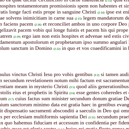
(2:12)
t hospites testamentorum promissionis spem non habentes et s
atis longe facti estis prope in sanguine Christi
ipse est en
(2:14)
e solvens inimicitiam in carne sua
legem mandatorum dec
(2:15)
 faciens pacem
et reconciliet ambos in uno corpore Deo 
(2:16)
elizavit pacem vobis qui longe fuistis et pacem his qui prope
Patrem
ergo iam non estis hospites et advenae sed estis ci
(2:19)
undamentum apostolorum et prophetarum ipso summo angulari l
emplum sanctum in Domino
in quo et vos coaedificamini in
(2:22)
aulus vinctus Christi Iesu pro vobis gentibus
si tamen audi
(3:2)
 secundum revelationem notum mihi factum est sacramentum s
dentiam meam in mysterio Christi
quod aliis generationibu
(3:5)
tolis eius et prophetis in Spiritu
esse gentes coheredes et 
(3:6)
lium
cuius factus sum minister secundum donum gratiae D
(3:7)
um sanctorum minimo data est gratia haec in gentibus evangeli
t dispensatio sacramenti absconditi a saeculis in Deo qui omn
us per ecclesiam multiformis sapientia Dei
secundum praef
(3:11)
in quo habemus fiduciam et accessum in confidentia per fide
vobis quae est gloria vestra
huius rei gratia flecto genua 