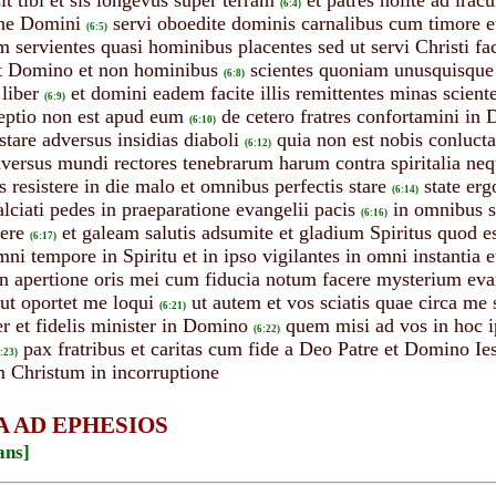
it tibi et sis longevus super terram
et patres nolite ad irac
(6:4)
ione Domini
servi oboedite dominis carnalibus cum timore et 
(6:5)
 servientes quasi hominibus placentes sed ut servi Christi f
cut Domino et non hominibus
scientes quoniam unusquisque
(6:8)
liber
et domini eadem facite illis remittentes minas scient
(6:9)
eptio non est apud eum
de cetero fratres confortamini in D
(6:10)
stare adversus insidias diaboli
quia non est nobis conluct
(6:12)
dversus mundi rectores tenebrarum harum contra spiritalia nequ
 resistere in die malo et omnibus perfectis stare
state erg
(6:14)
alciati pedes in praeparatione evangelii pacis
in omnibus s
(6:16)
ere
et galeam salutis adsumite et gladium Spiritus quod 
(6:17)
ni tempore in Spiritu et in ipso vigilantes in omni instantia 
n apertione oris mei cum fiducia notum facere mysterium eva
out oportet me loqui
ut autem et vos sciatis quae circa me
(6:21)
r et fidelis minister in Domino
quem misi ad vos in hoc i
(6:22)
pax fratribus et caritas cum fide a Deo Patre et Domino Ie
:23)
Christum in incorruptione
A AD EPHESIOS
ans]