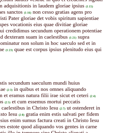
m adquisitionis in laudem gloriae ipsius
(1:15)
nes sanctos
non cesso gratias agens pro
(1:16)
sti Pater gloriae det vobis spiritum sapientiae
 spes vocationis eius quae divitiae gloriae
 qui credidimus secundum operationem potentiae
 ad dexteram suam in caelestibus
supra
(1:21)
minatur non solum in hoc saeculo sed et in
ae
quae est corpus ipsius plenitudo eius qui
(1:23)
astis secundum saeculum mundi huius
iae
in quibus et nos omnes aliquando
(2:3)
et eramus natura filii irae sicut et ceteri
(2:4)
os
et cum essemus mortui peccatis
(2:5)
n caelestibus in Christo Iesu
ut ostenderet in
(2:7)
isto Iesu
gratia enim estis salvati per fidem
(2:8)
psius enim sumus factura creati in Christo Iesu
s estote quod aliquando vos gentes in carne
atis illo in tempore sine Christo alienati a