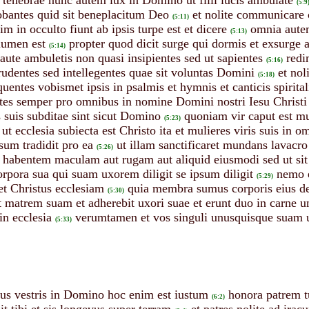
(5:9
obantes quid sit beneplacitum Deo
et nolite communicare 
(5:11)
m in occulto fiunt ab ipsis turpe est et dicere
omnia aute
(5:13)
lumen est
propter quod dicit surge qui dormis et exsurge a
(5:14)
aute ambuletis non quasi insipientes sed ut sapientes
redi
(5:16)
prudentes sed intellegentes quae sit voluntas Domini
et nol
(5:18)
quentes vobismet ipsis in psalmis et hymnis et canticis spirital
ntes semper pro omnibus in nomine Domini nostri Iesu Christi 
s suis subditae sint sicut Domino
quoniam vir caput est mul
(5:23)
 ut ecclesia subiecta est Christo ita et mulieres viris suis in 
psum tradidit pro ea
ut illam sanctificaret mundans lavacro
(5:26)
 habentem maculam aut rugam aut aliquid eiusmodi sed ut sit 
orpora sua qui suam uxorem diligit se ipsum diligit
nemo 
(5:29)
 et Christus ecclesiam
quia membra sumus corporis eius de 
(5:30)
 matrem suam et adherebit uxori suae et erunt duo in carne u
in ecclesia
verumtamen et vos singuli unusquisque suam u
(5:33)
ibus vestris in Domino hoc enim est iustum
honora patrem 
(6:2)