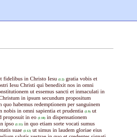
 fidelibus in Christo Iesu
gratia vobis et
(1:2)
tri Iesu Christi qui benedixit nos in omni
onstitutionem ut essemus sancti et inmaculati in
m Christum in ipsum secundum propositum
in quo habemus redemptionem per sanguinem
n nobis in omni sapientia et prudentia
ut
(1:9)
 proposuit in eo
in dispensationem
(1:10)
in ipso
in quo etiam sorte vocati sumus
(1:11)
tatis suae
ut simus in laudem gloriae eius
(1:12)
elium salutis vestrae in quo et credentes signati