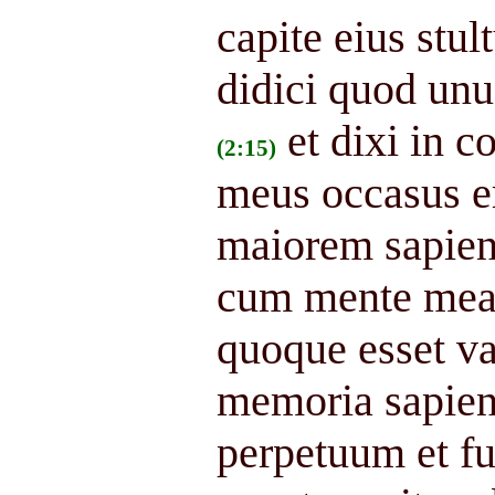
capite eius stul
didici quod unus
et dixi in c
(2:15)
meus occasus er
maiorem sapien
cum mente mea
quoque esset va
memoria sapienti
perpetuum et fu