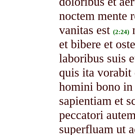
doloribus et ae
noctem mente re
vanitas est
(2:24)
et bibere et os
laboribus suis 
quis ita vorabit 
homini bono in
sapientiam et sc
peccatori autem
superfluam ut ad