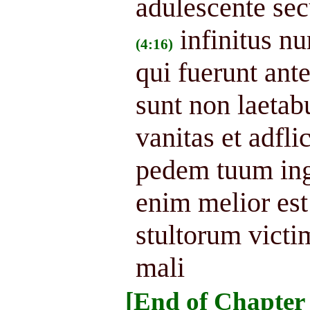
adulescente sec
infinitus n
(4:16)
qui fuerunt ante
sunt non laetab
vanitas et adflic
pedem tuum in
enim melior es
stultorum victi
mali
[End of Chapter 