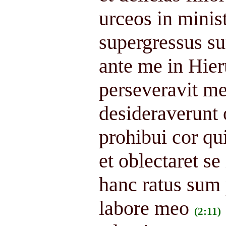
urceos in minis
supergressus s
ante me in Hie
perseveravit m
desideraverunt 
prohibui cor qu
et oblectaret se
hanc ratus sum
labore meo
(2:11)