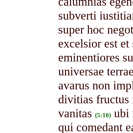
calumnias egeno
subverti iustiti
super hoc negot
excelsior est e
eminentiores sun
universae terrae
avarus non impl
divitias fructus
vanitas
ubi 
(5:10)
qui comedant ea