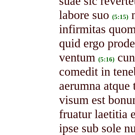
suae sic reverte
labore suo
(5:15)
infirmitas quom
quid ergo prode
ventum
cun
(5:16)
comedit in teneb
aerumna atque tr
visum est bonum
fruatur laetitia
ipse sub sole 