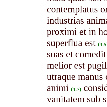
contemplatus o
industrias anim
proximi et in ho
superflua est
(4:5
suas et comedit
melior est pugi
utraque manus c
animi
consid
(4:7)
vanitatem sub s