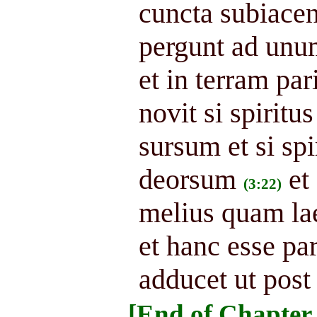
cuncta subiacen
pergunt ad unum
et in terram par
novit si spirit
sursum et si sp
deorsum
et
(3:22)
melius quam la
et hanc esse pa
adducet ut post
[End of Chapter 