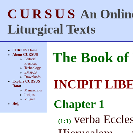
CURSUS
An Online
Liturgical Texts
CURSUS Home
The Book of 
About CURSUS
Editorial
Practices
Technology
EMACS
Downloads
INCIPIT LIB
Explore CURSUS
Data
:
Manuscripts
Incipits
Vulgate
Chapter 1
Help
verba Eccles
(1:1)