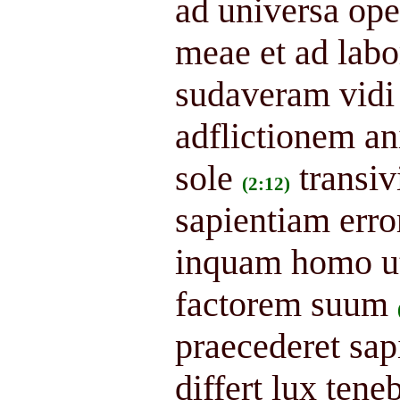
ad universa op
meae et ad labo
sudaveram vidi
adflictionem an
sole
transi
(2:12)
sapientiam error
inquam homo ut
factorem suum
praecederet sap
differt lux teneb