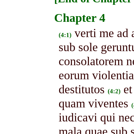
Chapter 4
verti me ad 
(4:1)
sub sole gerunt
consolatorem n
eorum violenti
destitutos
et
(4:2)
quam viventes
(
iudicavi qui ne
mala quae sub s