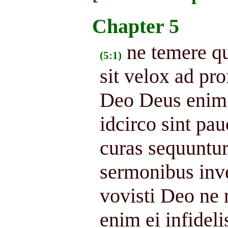
Chapter 5
ne temere q
(5:1)
sit velox ad p
Deo Deus enim i
idcirco sint pa
curas sequuntur
sermonibus inven
vovisti Deo ne 
enim ei infideli