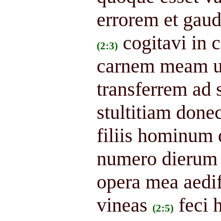
errorem et gaudi
cogitavi in 
(2:3)
carnem meam 
transferrem ad
stultitiam done
filiis hominum 
numero dierum 
opera mea aedi
vineas
feci 
(2:5)