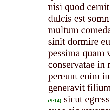
nisi quod cernit
dulcis est somn
multum comedat 
sinit dormire e
pessima quam vi
conservatae in
pereunt enim in
generavit filiu
sicut egres
(5:14)