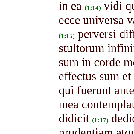
in ea
vidi q
(1:14)
ecce universa va
perversi dif
(1:15)
stultorum infin
sum in corde m
effectus sum et
qui fuerunt ant
mea contemplata
didicit
dedi
(1:17)
prudentiam atqu