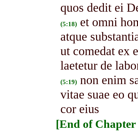
quos dedit ei De
et omni hom
(5:18)
atque substanti
ut comedat ex ei
laetetur de lab
non enim sa
(5:19)
vitae suae eo q
cor eius
[End of Chapter 