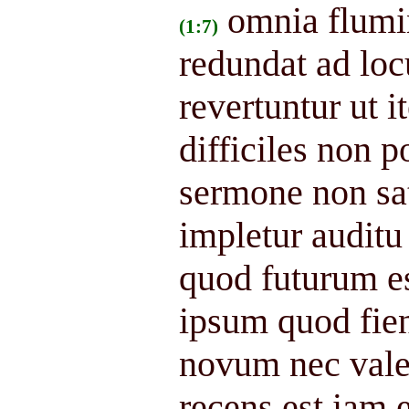
omnia flumi
(1:7)
redundat ad lo
revertuntur ut i
difficiles non 
sermone non sat
impletur auditu
quod futurum es
ipsum quod fie
novum nec vale
recens est iam 