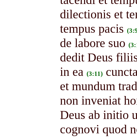
dilectionis et t
tempus pacis
(3:
de labore suo
(3:
dedit Deus fili
in ea
cuncta
(3:11)
et mundum tradi
non inveniat h
Deus ab initio 
cognovi quod no