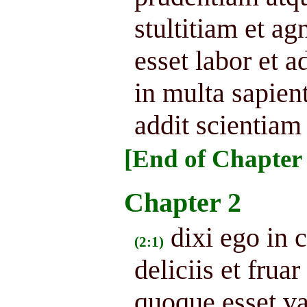
stultitiam et a
esset labor et ad
in multa sapient
addit scientiam
[End of Chapter 
Chapter 2
dixi ego in
(2:1)
deliciis et frua
quoque esset va