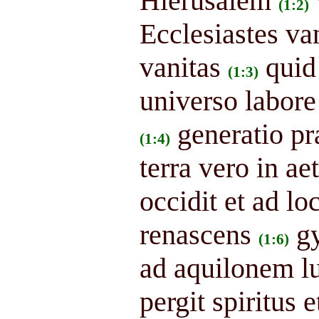
Hierusalem
(1:2)
Ecclesiastes va
vanitas
quid
(1:3)
universo labore
generatio pr
(1:4)
terra vero in ae
occidit et ad l
renascens
gy
(1:6)
ad aquilonem lu
pergit spiritus 