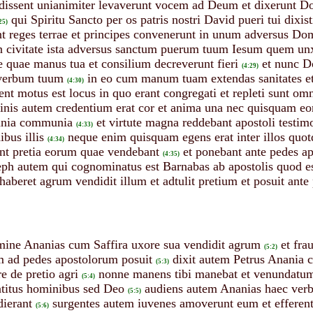
issent unianimiter levaverunt vocem ad Deum et dixerunt Dom
qui Spiritu Sancto per os patris nostri David pueri tui dixis
25)
nt reges terrae et principes convenerunt in unum adversus D
 civitate ista adversus sanctum puerum tuum Iesum quem unxi
e quae manus tua et consilium decreverunt fieri
et nunc D
(4:29)
 verbum tuum
in eo cum manum tuam extendas sanitates et s
(4:30)
ent motus est locus in quo erant congregati et repleti sunt o
inis autem credentium erat cor et anima una nec quisquam e
omnia communia
et virtute magna reddebant apostoli testim
(4:33)
bus illis
neque enim quisquam egens erat inter illos qu
(4:34)
ant pretia eorum quae vendebant
et ponebant ante pedes a
(4:35)
eph autem qui cognominatus est Barnabas ab apostolis quod est
aberet agrum vendidit illum et adtulit pretium et posuit ant
ine Ananias cum Saffira uxore sua vendidit agrum
et fra
(5:2)
 ad pedes apostolorum posuit
dixit autem Petrus Anania c
(5:3)
re de pretio agri
nonne manens tibi manebat et venundatum i
(5:4)
titus hominibus sed Deo
audiens autem Ananias haec verba 
(5:5)
ierant
surgentes autem iuvenes amoverunt eum et efferent
(5:6)