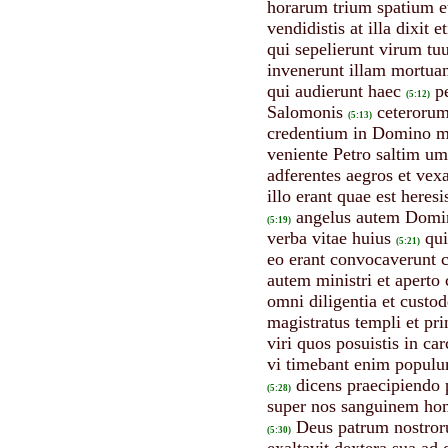
horarum trium spatium et
vendidistis at illa dixit e
qui sepelierunt virum tu
invenerunt illam mortuam
qui audierunt haec
p
(5:12)
Salomonis
ceterorum
(5:13)
credentium in Domino m
veniente Petro saltim u
adferentes aegros et vex
illo erant quae est heres
angelus autem Domini
(5:19)
verba vitae huius
qui
(5:21)
eo erant convocaverunt c
autem ministri et aperto 
omni diligentia et custo
magistratus templi et pr
viri quos posuistis in ca
vi timebant enim populu
dicens praecipiendo 
(5:28)
super nos sanguinem hom
Deus patrum nostroru
(5:30)
exaltavit dextera sua a