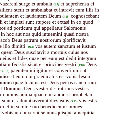
Nazareni surge et ambula
et adprehensa ei
(3:7)
xiliens stetit et ambulabat et intravit cum illis in
mbulantem et laudantem Deum
cognoscebant
(3:10)
et impleti sunt stupore et extasi in eo quod
os ad porticum qui appellatur Salomonis
in hoc aut nos quid intuemini quasi nostra
acob Deus patrum nostrorum glorificavit
 illo dimitti
vos autem sanctum et iustum
(3:14)
s quem Deus suscitavit a mortuis cuius nos
 eius et fides quae per eum est dedit integram
tiam fecistis sicut et principes vestri
Deus
(3:18)
c
paenitemini igitur et convertimini ut
(3:19)
 miserit eum qui praedicatus est vobis Iesum
mnium quae locutus est Deus per os sanctorum
t Dominus Deus vester de fratribus vestris
tem omnis anima quae non audierit prophetam
sunt et adnuntiaverunt dies istos
vos estis
(3:25)
ham et in semine tuo benedicentur omnes
obis ut convertat se unusquisque a nequitia