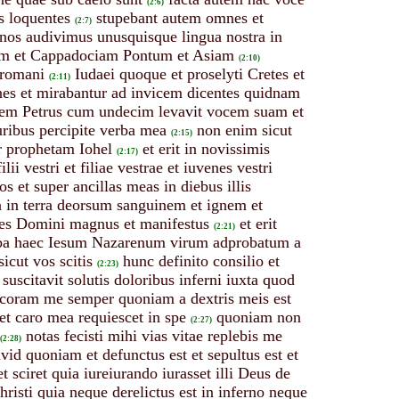
(2:6)
s loquentes
stupebant autem omnes et
(2:7)
nos audivimus unusquisque lingua nostra in
eam et Cappadociam Pontum et Asiam
(2:10)
 romani
Iudaei quoque et proselyti Cretes et
(2:11)
es et mirabantur ad invicem dicentes quidnam
tem Petrus cum undecim levavit vocem suam et
auribus percipite verba mea
non enim sicut
(2:15)
r prophetam Iohel
et erit in novissimis
(2:17)
vestri et filiae vestrae et iuvenes vestri
s et super ancillas meas in diebus illis
a in terra deorsum sanguinem et ignem et
dies Domini magnus et manifestus
et erit
(2:21)
verba haec Iesum Nazarenum virum adprobatum a
icut vos scitis
hunc definito consilio et
(2:23)
uscitavit solutis doloribus inferni iuxta quod
oram me semper quoniam a dextris meis est
et caro mea requiescet in spe
quoniam non
(2:27)
notas fecisti mihi vias vitae replebis me
(2:28)
avid quoniam et defunctus est et sepultus est et
t sciret quia iureiurando iurasset illi Deus de
hristi quia neque derelictus est in inferno neque