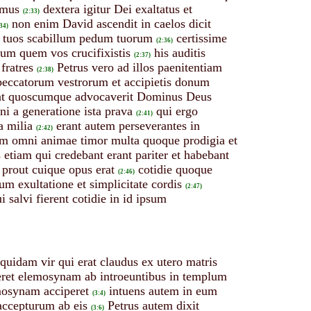
umus
dextera igitur Dei exaltatus et
(2:33)
non enim David ascendit in caelos dicit
34)
 tuos scabillum pedum tuorum
certissime
(2:36)
um quem vos crucifixistis
his auditis
(2:37)
fratres
Petrus vero ad illos paenitentiam
(2:38)
 peccatorum vestrorum et accipietis donum
 sunt quoscumque advocaverit Dominus Deus
ini a generatione ista prava
qui ergo
(2:41)
a milia
erant autem perseverantes in
(2:42)
em omni animae timor multa quoque prodigia et
etiam qui credebant erant pariter et habebant
 prout cuique opus erat
cotidie quoque
(2:46)
 exultatione et simplicitate cordis
(2:47)
alvi fierent cotidie in id ipsum
 quidam vir qui erat claudus ex utero matris
teret elemosynam ab introeuntibus in templum
emosynam acciperet
intuens autem in eum
(3:4)
 accepturum ab eis
Petrus autem dixit
(3:6)