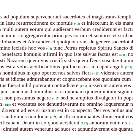
is ad populum supervenerunt sacerdotes et magistratus templi
in Iesu resurrectionem ex mortuis
et iniecerunt in eis ma
(4:3)
multi autem eorum qui audierant verbum crediderunt et fact
)
tinum ut congregarentur principes eorum et seniores et scriba
 Iohannes et Alexander et quotquot erant de genere sacerdotal
mine fecistis hoc vos
tunc Petrus repletus Spiritu Sancto d
(4:8)
benefacto hominis infirmi in quo iste salvus factus est
no
(4:10)
sti Nazareni quem vos crucifixistis quem Deus suscitavit a mo
us est a vobis aedificantibus qui factus est in caput anguli
(4:12)
m hominibus in quo oportet nos salvos fieri
videntes autem
(4:13)
eris et idiotae admirabantur et cognoscebant eos quoniam cum 
us fuerat nihil poterant contradicere
iusserunt autem eos 
(4:15)
 quid faciemus hominibus istis quoniam quidem notum signum 
et non possumus negare
sed ne amplius divulgetur in pop
(4:17)
m
et vocantes eos denuntiaverunt ne omnino loquerentur 
(4:18)
 dixerunt ad eos si iustum est in conspectu Dei vos potius a
t audivimus non loqui
at illi comminantes dimiserunt eo
(4:21)
ificabant Deum in eo quod acciderat
annorum enim erat 
(4:22)
dimissi autem venerunt ad suos et adnuntiaverunt eis quanta
3)