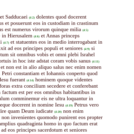
 et Sadducaei
dolentes quod docerent
(4:2)
nus et posuerunt eos in custodiam in crastinum
us est numerus virorum quinque milia
(4:5)
e in Hierusalem
et Annas princeps
(4:6)
i
et statuentes eos in medio interrogabant in
(4:7)
ixit ad eos principes populi et seniores
si
(4:9)
tum sit omnibus vobis et omni plebi Israhel
rtuis in hoc iste adstat coram vobis sanus
(4:11)
et non est in alio aliquo salus nec enim nomen
 Petri constantiam et Iohannis conperto quod
Iesu fuerant
hominem quoque videntes
(4:14)
foras extra concilium secedere et conferebant
factum est per eos omnibus habitantibus in
ulum comminemur eis ne ultra loquantur in
neque docerent in nomine Iesu
Petrus vero
(4:19)
udire quam Deum iudicate
non enim
(4:20)
s non invenientes quomodo punirent eos propter
amplius quadraginta homo in quo factum erat
 ad eos principes sacerdotum et seniores