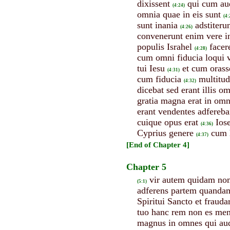
dixissent
qui cum aud
(4:24)
omnia quae in eis sunt
(4:
sunt inania
adstiteru
(4:26)
convenerunt enim vere in
populis Israhel
facer
(4:28)
cum omni fiducia loqui
tui Iesu
et cum orass
(4:31)
cum fiducia
multitud
(4:32)
dicebat sed erant illis 
gratia magna erat in omni
erant vendentes adfereb
cuique opus erat
Ios
(4:36)
Cyprius genere
cum h
(4:37)
[End of Chapter 4]
Chapter 5
vir autem quidam nom
(5:1)
adferens partem quandam
Spiritui Sancto et frauda
tuo hanc rem non es men
magnus in omnes qui aud