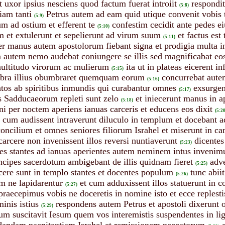
 uxor ipsius nesciens quod factum fuerat introiit
respondit
(5:8)
tiam tanti
Petrus autem ad eam quid utique convenit vobis
(5:9)
um ad ostium et efferent te
confestim cecidit ante pedes ei
(5:10)
 et extulerunt et sepelierunt ad virum suum
et factus est
(5:11)
er manus autem apostolorum fiebant signa et prodigia multa in
 autem nemo audebat coniungere se illis sed magnificabat eo
ultitudo virorum ac mulierum
ita ut in plateas eicerent in
(5:15)
mbra illius obumbraret quemquam eorum
concurrebat aute
(5:16)
atos ab spiritibus inmundis qui curabantur omnes
exsurgen
(5:17)
is Sadducaeorum repleti sunt zelo
et iniecerunt manus in a
(5:18)
 per noctem aperiens ianuas carceris et educens eos dixit
(5:20
 cum audissent intraverunt diluculo in templum et docebant 
oncilium et omnes seniores filiorum Israhel et miserunt in c
carcere non invenissent illos reversi nuntiaverunt
dicente
(5:23)
des stantes ad ianuas aperientes autem neminem intus invenim
incipes sacerdotum ambigebant de illis quidnam fieret
adv
(5:25)
rcere sunt in templo stantes et docentes populum
tunc abii
(5:26)
m ne lapidarentur
et cum adduxissent illos statuerunt in c
(5:27)
praecepimus vobis ne doceretis in nomine isto et ecce replesti
inis istius
respondens autem Petrus et apostoli dixerunt
(5:29)
m suscitavit Iesum quem vos interemistis suspendentes in li
d dandam paenitentiam Israhel et remissionem peccatorum