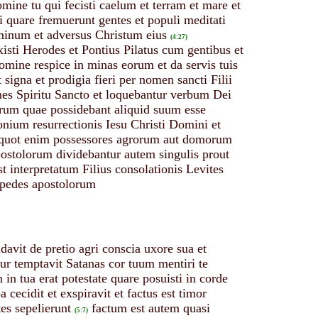
ine tu qui fecisti caelum et terram et mare et
ti quare fremuerunt gentes et populi meditati
ominum et adversus Christum eius
(4:27)
sti Herodes et Pontius Pilatus cum gentibus et
omine respice in minas eorum et da servis tuis
igna et prodigia fieri per nomen sancti Filii
mnes Spiritu Sancto et loquebantur verbum Dei
orum quae possidebant aliquid suum esse
onium resurrectionis Iesu Christi Domini et
otquot enim possessores agrorum aut domorum
postolorum dividebantur autem singulis prout
 interpretatum Filius consolationis Levites
e pedes apostolorum
udavit de pretio agri conscia uxore sua et
ur temptavit Satanas cor tuum mentiri te
n tua erat potestate quare posuisti in corde
cecidit et exspiravit et factus est timor
es sepelierunt
factum est autem quasi
(5:7)