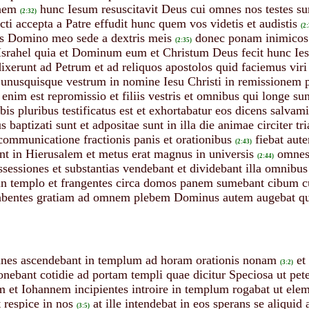
onem
hunc Iesum resuscitavit Deus cui omnes nos testes s
(2:32)
ti accepta a Patre effudit hunc quem vos videtis et audistis
(2:
s Domino meo sede a dextris meis
donec ponam inimicos
(2:35)
Israhel quia et Dominum eum et Christum Deus fecit hunc Ies
ixerunt ad Petrum et ad reliquos apostolos quid faciemus viri 
ur unusquisque vestrum in nomine Iesu Christi in remissionem
 enim est repromissio et filiis vestris et omnibus qui longe
rbis pluribus testificatus est et exhortabatur eos dicens salvam
baptizati sunt et adpositae sunt in illa die animae circiter tri
communicatione fractionis panis et orationibus
fiebat aut
(2:43)
ant in Hierusalem et metus erat magnus in universis
omnes 
(2:44)
ssessiones et substantias vendebant et dividebant illa omnibus
in templo et frangentes circa domos panem sumebant cibum cum
bentes gratiam ad omnem plebem Dominus autem augebat qui s
nnes ascendebant in templum ad horam orationis nonam
et
(3:2)
nebant cotidie ad portam templi quae dicitur Speciosa ut pe
m et Iohannem incipientes introire in templum rogabat ut el
 respice in nos
at ille intendebat in eos sperans se aliquid
(3:5)