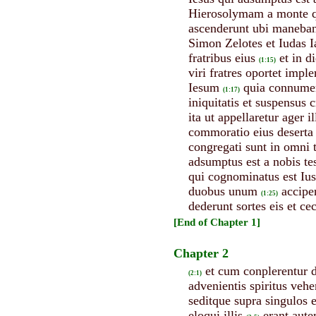
Hierosolymam a monte qui
ascenderunt ubi maneban
Simon Zelotes et Iudas I
fratribus eius
et in d
(1:15)
viri fratres oportet imp
Iesum
quia connumera
(1:17)
iniquitatis et suspensus 
ita ut appellaretur ager
commoratio eius deserta e
congregati sunt in omni 
adsumptus est a nobis te
qui cognominatus est Iu
duobus unum
accipe
(1:25)
dederunt sortes eis et c
[End of Chapter 1]
Chapter 2
et cum conplerentur d
(2:1)
advenientis spiritus veh
seditque supra singulos
eloqui illis
erant aute