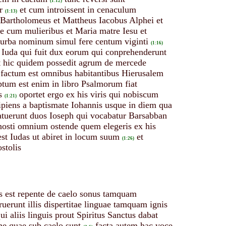
(1:12)
r
et cum introissent in cenaculum
(1:13)
 Bartholomeus et Mattheus Iacobus Alphei et
ne cum mulieribus et Maria matre Iesu et
m turba nominum simul fere centum viginti
(1:16)
de Iuda qui fuit dux eorum qui conprehenderunt
t hic quidem possedit agrum de mercede
 factum est omnibus habitantibus Hierusalem
ptum est enim in libro Psalmorum fiat
s
oportet ergo ex his viris qui nobiscum
(1:21)
ipiens a baptismate Iohannis usque in diem qua
tatuerunt duos Ioseph qui vocabatur Barsabban
 nosti omnium ostende quem elegeris ex his
est Iudas ut abiret in locum suum
et
(1:26)
stolis
us est repente de caelo sonus tamquam
ruerunt illis dispertitae linguae tamquam ignis
ui aliis linguis prout Spiritus Sanctus dabat
one quae sub caelo sunt
facta autem hac voce