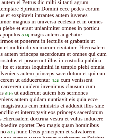
 autem ei Petrus dic mihi si tanti agrum
 temptare Spiritum Domini ecce pedes eorum
us et exspiravit intrantes autem iuvenes
 timor magnus in universa ecclesia et in omnes
 plebe et erant unianimiter omnes in porticu
s populus
magis autem augebatur
(5:14)
firmos et ponerent in lectulis et grabattis ut
m et multitudo vicinarum civitatum Hierusalem
s autem princeps sacerdotum et omnes qui cum
postolos et posuerunt illos in custodia publica
ite et stantes loquimini in templo plebi omnia
)
adveniens autem princeps sacerdotum et qui cum
arcerem ut adducerentur
cum venissent
(5:22)
s carcerem quidem invenimus clausum cum
us
ut audierunt autem hos sermones
(5:24)
eniens autem quidam nuntiavit eis quia ecce
t magistratus cum ministris et adduxit illos sine
oncilio et interrogavit eos princeps sacerdotum
s Hierusalem doctrina vestra et vultis inducere
 oboedire oportet Deo magis quam hominibus
gno
hunc Deus principem et salvatorem
(5:31)
et nos sumus testes horum verborum et Spiritus