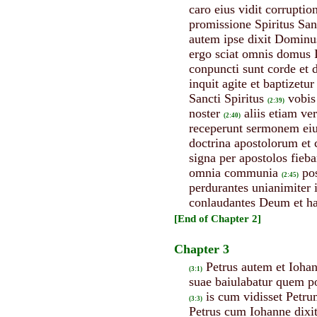
caro eius vidit corrupti
promissione Spiritus Sanc
autem ipse dixit Dominu
ergo sciat omnis domus 
conpuncti sunt corde et d
inquit agite et baptizet
Sancti Spiritus
vobis
(2:39)
noster
aliis etiam ve
(2:40)
receperunt sermonem eius 
doctrina apostolorum et 
signa per apostolos fieb
omnia communia
po
(2:45)
perdurantes unianimiter 
conlaudantes Deum et ha
[End of Chapter 2]
Chapter 3
Petrus autem et Ioha
(3:1)
suae baiulabatur quem po
is cum vidisset Petru
(3:3)
Petrus cum Iohanne dixit