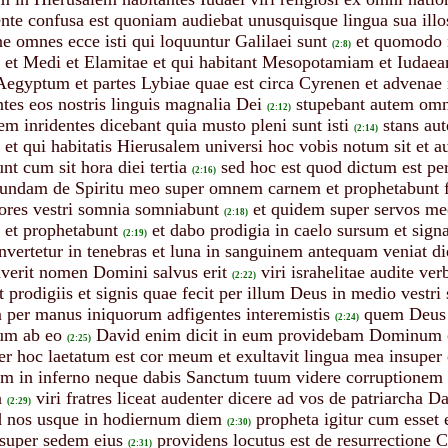
nte confusa est quoniam audiebat unusquisque lingua sua illo
e omnes ecce isti qui loquuntur Galilaei sunt
et quomodo 
(2:8)
i et Medi et Elamitae et qui habitant Mesopotamiam et Iuda
egyptum et partes Lybiae quae est circa Cyrenen et advenae
es eos nostris linguis magnalia Dei
stupebant autem omn
(2:12)
tem inridentes dicebant quia musto pleni sunt isti
stans au
(2:14)
ei et qui habitatis Hierusalem universi hoc vobis notum sit et 
unt cum sit hora diei tertia
sed hoc est quod dictum est pe
(2:16)
undam de Spiritu meo super omnem carnem et prophetabunt filii 
iores vestri somnia somniabunt
et quidem super servos meo
(2:18)
 et prophetabunt
et dabo prodigia in caelo sursum et sign
(2:19)
nvertetur in tenebras et luna in sanguinem antequam veniat 
erit nomen Domini salvus erit
viri israhelitae audite 
(2:22)
t prodigiis et signis quae fecit per illum Deus in medio vestri s
m per manus iniquorum adfigentes interemistis
quem Deus s
(2:24)
lum ab eo
David enim dicit in eum providebam Dominum c
(2:25)
er hoc laetatum est cor meum et exultavit lingua mea insuper 
m in inferno neque dabis Sanctum tuum videre corruptionem
a
viri fratres liceat audenter dicere ad vos de patriarcha D
(2:29)
d nos usque in hodiernum diem
propheta igitur cum esset e
(2:30)
 super sedem eius
providens locutus est de resurrectione C
(2:31)