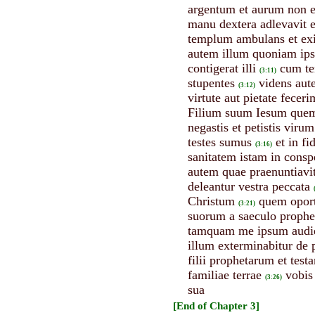
argentum et aurum non e
manu dextera adlevavit e
templum ambulans et ex
autem illum quoniam ipse
contigerat illi
cum te
(3:11)
stupentes
videns aut
(3:12)
virtute aut pietate fece
Filium suum Iesum quem vo
negastis et petistis vir
testes sumus
et in f
(3:16)
sanitatem istam in cons
autem quae praenuntiavi
deleantur vestra peccata
Christum
quem oport
(3:21)
suorum a saeculo proph
tamquam me ipsum audiet
illum exterminabitur de 
filii prophetarum et tes
familiae terrae
vobis
(3:26)
sua
[End of Chapter 3]