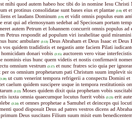
st mihi quod autem habeo hoc tibi do in nomine Iesu Christi 
um et protinus consolidatae sunt bases eius et plantae
et e
(3:8)
iliens et laudans Dominum
et vidit omnis populus eum a
(3:9)
 erat qui ad elemosynam sedebat ad Speciosam portam templi 
neret autem Petrum et Iohannem concurrit omnis populus ad e
em Petrus respondit ad populum viri israhelitae quid miramini 
rimus hunc ambulare
Deus Abraham et Deus Isaac et Deus I
(3:13)
s quidem tradidistis et negastis ante faciem Pilati iudicante
um homicidam donari vobis
auctorem vero vitae interfecisti
(3:15)
ide nominis eius hunc quem videtis et nostis confirmavit nomen
pectu omnium vestrum
et nunc fratres scio quia per ignoran
(3:17)
t per os omnium prophetarum pati Christum suum implevit si
ut cum venerint tempora refrigerii a conspectu Domini et
(3:20)
et caelum quidem suscipere usque in tempora restitutionis o
etarum
Moses quidem dixit quia prophetam vobis suscitabi
(3:22)
is iuxta omnia quaecumque locutus fuerit vobis
erit au
(3:23)
plebe
et omnes prophetae a Samuhel et deinceps qui locuti 
(3:24)
tamenti quod disposuit Deus ad patres vestros dicens ad Abra
 primum Deus suscitans Filium suum misit eum benedicentem v