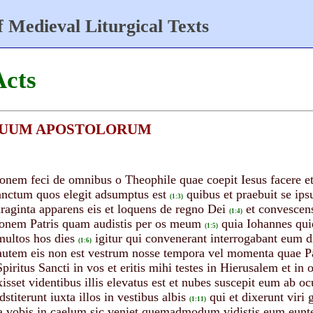
 Medieval Liturgical Texts
Acts
CTUUM APOSTOLORUM
em feci de omnibus o Theophile quae coepit Iesus facere et
anctum quos elegit adsumptus est
quibus et praebuit se i
(1:3)
raginta apparens eis et loquens de regno Dei
et convescen
(1:4)
ionem Patris quam audistis per os meum
quia Iohannes qui
(1:5)
multos hos dies
igitur qui convenerant interrogabant eum d
(1:6)
 autem eis non est vestrum nosse tempora vel momenta quae Pat
piritus Sancti in vos et eritis mihi testes in Hierusalem et i
isset videntibus illis elevatus est et nubes suscepit eum ab o
dstiterunt iuxta illos in vestibus albis
qui et dixerunt viri 
(1:11)
 a vobis in caelum sic veniet quemadmodum vidistis eum eun