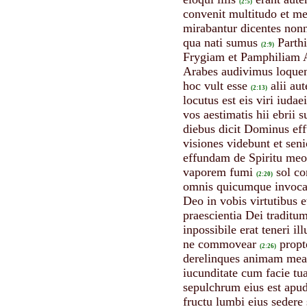
(2:5)
convenit multitudo et me
mirabantur dicentes nonn
qua nati sumus
Parth
(2:9)
Frygiam et Pamphiliam A
Arabes audivimus loquent
hoc vult esse
alii au
(2:13)
locutus est eis viri iuda
vos aestimatis hii ebrii s
diebus dicit Dominus eff
visiones videbunt et sen
effundam de Spiritu meo
vaporem fumi
sol co
(2:20)
omnis quicumque invocav
Deo in vobis virtutibus e
praescientia Dei traditu
inpossibile erat teneri il
ne commovear
propt
(2:26)
derelinques animam mea
iucunditate cum facie tu
sepulchrum eius est apu
fructu lumbi eius sedere