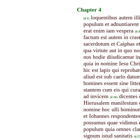
Chapter 4
loquentibus autem ill
(4:1)
populum et adnuntiarent 
erat enim iam vespera
(4:4
factum est autem in cras
sacerdotum et Caiphas et
qua virtute aut in quo no
nos hodie diiudicamur in 
quia in nomine Iesu Chri
hic est lapis qui reprobat
aliud est sub caelo datu
homines essent sine litt
stantem cum eis qui curat
ad invicem
dicentes
(4:16)
Hierusalem manifestum 
nomine hoc ulli hominu
et Iohannes respondentes
possumus quae vidimus e
populum quia omnes clar
signum istud sanitatis
(4:2