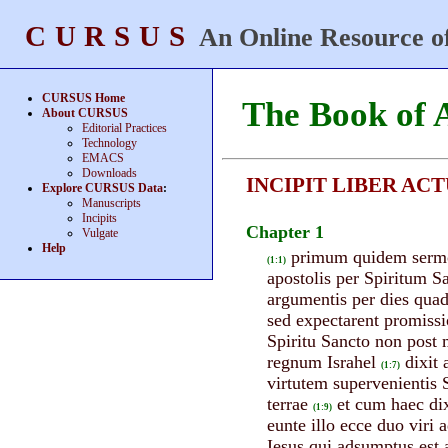
CURSUS
An Online Resource of
CURSUS Home
The Book of 
About CURSUS
Editorial Practices
Technology
EMACS
Downloads
INCIPIT LIBER A
Explore CURSUS Data
:
Manuscripts
Incipits
Chapter 1
Vulgate
Help
primum quidem sermon
(1:1)
apostolis per Spiritum S
argumentis per dies quad
sed expectarent promiss
Spiritu Sancto non post 
regnum Israhel
dixit
(1:7)
virtutem supervenientis S
terrae
et cum haec dix
(1:9)
eunte illo ecce duo viri a
Iesus qui adsumptus est