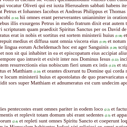
 vocatur Oliveti qui est iuxta Hierusalem sabbati habens ite
t Petrus et Iohannes Iacobus et Andreas Philippus et Thomas
acobi
hii omnes erant perseverantes unianimiter in oratio
(1:14)
iebus illis exsurgens Petrus in medio fratrum dixit erat aute
leri scripturam quam praedixit Spiritus Sanctus per os David 
tus erat in nobis et sortitus est sortem ministerii huius
e
(1:18)
crepuit medius et diffusa sunt omnia viscera eius
et notum
(1:19)
 ille lingua eorum Acheldemach hoc est ager Sanguinis
scri
(1:20)
t non sit qui inhabitet in ea et episcopatum eius accipiat aliu
tempore quo intravit et exivit inter nos Dominus Iesus
inc
(1:22)
stem resurrectionis eius nobiscum fieri unum ex istis
et s
(1:23)
stus et Matthiam
et orantes dixerunt tu Domine qui corda
(1:24)
re locum ministerii huius et apostolatus de quo praevaricatus 
ecidit sors super Matthiam et adnumeratus est cum undecim apo
ies pentecostes erant omnes pariter in eodem loco
et fact
(2:2)
ementis et replevit totam domum ubi erant sedentes
et appa
(2:3)
 eorum
et repleti sunt omnes Spiritu Sancto et coeperunt loq
(2:4)
m in Hierusalem habitantes Iudaei viri religiosi ex omni nati