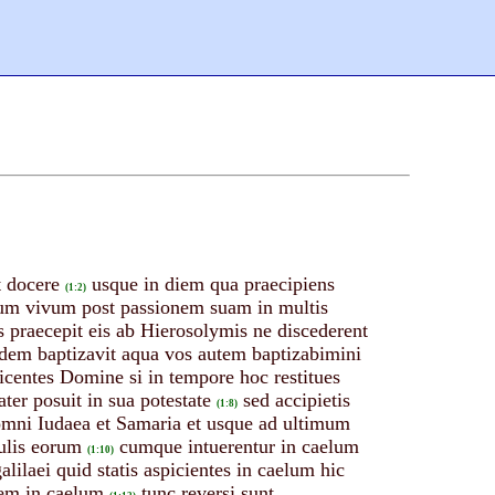
 docere
usque in diem qua praecipiens
(1:2)
psum vivum post passionem suam in multis
s praecepit eis ab Hierosolymis ne discederent
dem baptizavit aqua vos autem baptizabimini
icentes Domine si in tempore hoc restitues
er posuit in sua potestate
sed accipietis
(1:8)
n omni Iudaea et Samaria et usque ad ultimum
culis eorum
cumque intuerentur in caelum
(1:10)
galilaei quid statis aspicientes in caelum hic
tem in caelum
tunc reversi sunt